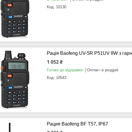
10130
Рація Baofeng UV-5R P51UV 8W з гарн
1 052 ₴
Готово до відправки
Оптом і в роздріб
10543
Рация Baofeng BF T57, IP67