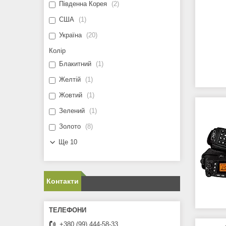
Південна Корея
2
США
1
Україна
20
Колір
Блакитний
1
Желтій
1
Жовтий
1
Зелений
1
Золото
8
Ще 10
Контакти
+380 (99) 444-58-33