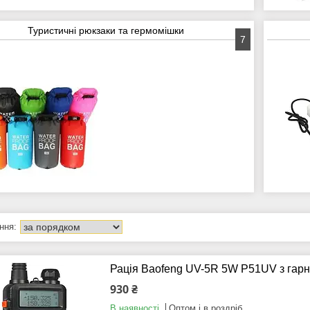
Туристичні рюкзаки та гермомішки
7
Рація Baofeng UV-5R 5W P51UV з гарн
930 ₴
В наявності
Оптом і в роздріб