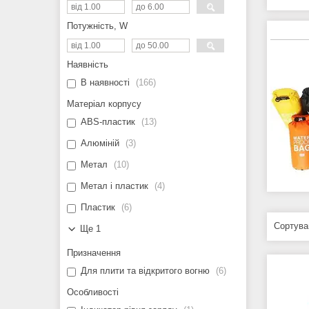
Потужність, W
Наявність
В наявності
166
Матеріал корпусу
ABS-пластик
13
Алюміній
3
Метал
10
Метал і пластик
4
Пластик
6
Ще 1
Призначення
Для плити та відкритого вогню
6
Особливості