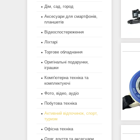
Дім, сад, город
Аксесуари для смартфонів,
планшетів
Відеоспостереження
Ліхтарі
Торгове обладнання
Оригінальні подарунки,
іграшки
Комп'ютерна техніка та
комплектуючі
Фото, відео, аудіо
Побутова техніка
Активний відпочинок, спорт,
туризм
Офісна техніка
Одяг, взуття та аксесуари