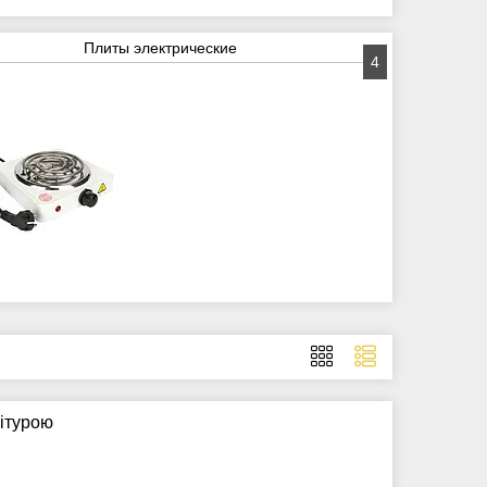
Плиты электрические
4
ітурою