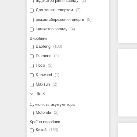
Індикатор рівня заряду
1
Для занять спортом
2
режим збереження енергії
5
індикатор заряду
4
Виробник
Baofeng
108
Diamond
2
Hoco
5
Kenwood
1
Maxsun
2
Ще 8
Сумісність акумулятора
Motorola
2
Країна виробник
Китай
163