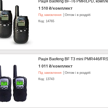
Рація Baofeng BF-T6 PMR/LPD, комплек
1 510 ₴/комплект
Під замовлення
Оптом і в роздріб
14765
Рація Baofeng BF T3 mini PMR446/FRS,
1 011 ₴/комплект
Під замовлення
Оптом і в роздріб
13743