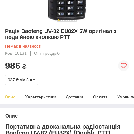
Рація Baofeng UV-82 EU82X 5W оригінал з
подвійною кнопкою PTT
Немає в наявності
Код: 10131
Опт і роздріб
986
₴
937 ₴
від 5 шт.
Опис
Характеристики
Доставка
Оплата
Умови п
Опис
Портативна двоканальна радіостанція
Baofeng UV-82 (EU82X) (Double PTT)