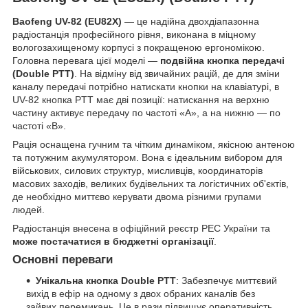
Baofeng UV-82 (EU82X)
— це надійна двохдіапазонна
радіостанція професійного рівня, виконана в міцному
вологозахищеному корпусі з покращеною ергономікою.
Головна перевага цієї моделі —
подвійна кнопка передачі
(Double PTT)
. На відміну від звичайних рацій, де для зміни
каналу передачі потрібно натискати кнопки на клавіатурі, в
UV-82 кнопка PTT має дві позиції: натискання на верхню
частину активує передачу по частоті «А», а на нижню — по
частоті «В».
Рація оснащена гучним та чітким динаміком, якісною антеною
та потужним акумулятором. Вона є ідеальним вибором для
військових, силових структур, мисливців, координаторів
масових заходів, великих будівельних та логістичних об'єктів,
де необхідно миттєво керувати двома різними групами
людей.
Радіостанція внесена в офіційний реєстр РЕС України та
може постачатися в бюджетні організації
.
Основні переваги
Унікальна кнопка Double PTT
: Забезпечує миттєвий
вихід в ефір на одному з двох обраних каналів без
зайвих перемикань. Це в рази підвищує оперативність