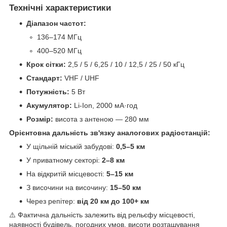
Технічні характеристики
Діапазон частот:
136–174 МГц
400–520 МГц
Крок сітки:
2,5 / 5 / 6,25 / 10 / 12,5 / 25 / 50 кГц
Стандарт:
VHF / UHF
Потужність:
5 Вт
Акумулятор:
Li-Ion, 2000 мА·год
Розмір:
висота з антеною — 280 мм
Орієнтовна дальність зв'язку аналогових радіостанцій:
У щільній міській забудові:
0,5–5 км
У приватному секторі:
2–8 км
На відкритій місцевості:
5–15 км
З височини на височину:
15–50 км
Через репітер:
від 20 км до 100+ км
⚠️ Фактична дальність залежить від рельєфу місцевості,
наявності будівель, погодних умов, висоти розташування