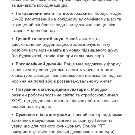
та швидкість координації дій.
Покращений пило- та вологозахист
: Корпус моделі
UV-82 змонтований на солідному алюмінієвому шасі та
захищений від бризок води і пилу значно краще, ніж
старіші моделі бренду.
Гучний та чистий звук
: Новий динамік та
вдосконалений аудіопроцесор забезпечують чітку
розбірливість мови навіть в умовах підвищеного шуму
(на будівництві, стадіоні чи при сильному вітрі).
Ергономічний дизайн
: Рація має видовжену форму,
завдяки чому вона ідеально лежить у руці, а кнопки
клавіатури захищені від випадкового натискання під час
носіння на поясі або в розвантажувальному жилеті.
Потужний світлодіодний ліхтарик
: Має два
режими роботи (постійне світло та стробоскоп/сигнал
SOS), що додає практичності під час роботи вночі чи в
аварійних ситуаціях.
Сумісність із гарнітурами
: Повний спектр підтримки
тактичних навушників, тангент та гарнітур (зверніть
увагу, що для повного функціоналу Double PTT
використовуються спеціальні двокнопкові гарнітури).