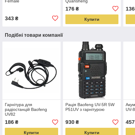
Female
Quansheng
176
136
₴
343
₴
Купити
Подібні товари компанії
Гарнітура для
Рація Baofeng UV-5R 5W
Акум
радіостанцій Baofeng
P51UV з гарнітурою
UV-8
UV82
186
930
457
₴
₴
Купити
Купити