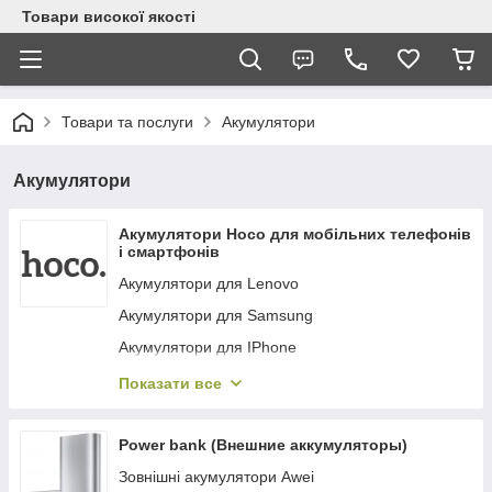
Товари високої якості
Товари та послуги
Акумулятори
Акумулятори
Акумулятори Hoco для мобільних телефонів
і смартфонів
Акумулятори для Lenovo
Акумулятори для Samsung
Акумулятори для IPhone
Акумулятори для Xiaomi
Показати все
Акумулятори для Meizu
Акумулятори для Doogee
Power bank (Внешние аккумуляторы)
Акумулятори для Huawei
Зовнішні акумулятори Awei