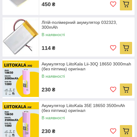
450
₴
Літій-полімерний акумулятор 032323,
300mAh
В наявності
114
₴
Акумулятор LiitoKala Lii-30Q 18650 3000mah
(без пiптика) оригінал
В наявності
230
₴
Акумулятор LiitoKala 35E 18650 3500mAh
(без пiптика) оригінал
В наявності
230
₴