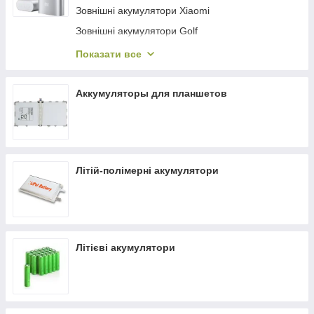
Зовнішні акумулятори Xiaomi
Зовнішні акумулятори Golf
Зовнішні акумулятори Remax
Показати все
Зовнішні акумулятори Yoobao
Зовнішні акумулятори Hoco
Аккумуляторы для планшетов
Літій-полімерні акумулятори
Літієві акумулятори