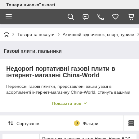
Товари високої якості
Товари та послуги
Активний відпочинок, спорт, туризм
Газові плити, пальники
Недорогі портативні газові плити в
інтернет-магазині China-World
Переносні газові плитки, представлені вашій увазі в
асортименті інтернет-магазину China-World, стануть вашими
незамінними помічниками під час пікніка та турпоходу. За
Показати все
допомогою таких пристроїв можна укомплектувати свою
польову кухню відмінною варильною поверхнею, позбавивши
себе від пошуку полін і розпалювання мангалу.
Сортування
0
Фільтри
У портативних газових плиток є кілька переваг. Вони
відрізняються компактністю, зручністю в транспортуванні, а
також простотою у використанні. Єдина відмінність з
Портативна газова плита Happy Home BDZ-