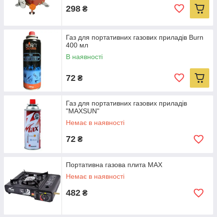
справжні кулінарні шедеври незалежно від погоди.
298
₴
Газ для портативних газових приладів Burn
400 мл
В наявності
72
₴
Газ для портативних газових приладів
"MAXSUN"
Немає в наявності
72
₴
Портативна газова плита MAX
Немає в наявності
482
₴