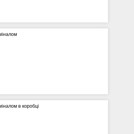
оміналом
міналом в коробці