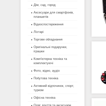
Дім, сад, город
Аксесуари для смартфонів,
планшетів
Відеоспостереження
Ліхтарі
Торгове обладнання
Оригінальні подарунки,
іграшки
Комп'ютерна техніка та
комплектуючі
Фото, відео, аудіо
Побутова техніка
Активний відпочинок, спорт,
туризм
Офісна техніка
Одяг, взуття та аксесуари