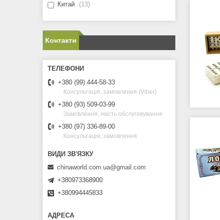
Китай
13
Контакти
+380 (99) 444-58-33
Консультація, замовлення (Viber)
+380 (93) 509-03-99
Замовлення, якість обслуговування
+380 (97) 336-89-00
Консультація, замовлення
chinaworld.com.ua@gmail.com
+380973368900
+380994445833