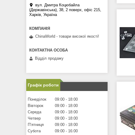
вул. Дмитра Коцюбайла
(Державінська), 38, 2 поверх, офіс 215,
Харків, Україна
ChinaWorld - товари високої якості!
Відділ продажу
Графік роботи
Понеділок
09:00
18:00
Вівторок
09:00
18:00
Середа
09:00
18:00
Четвер
09:00
18:00
Пʼятниця
09:00
18:00
Субота
09:00
16:00