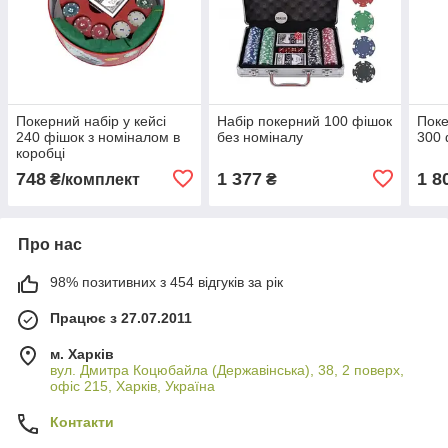
Покерний набір у кейсі
Набір покерний 100 фішок
Поке
240 фішок з номіналом в
без номіналу
300 
коробці
748
1 377
1 8
₴/комплект
₴
Про нас
98% позитивних з 454 відгуків за рік
Працює з 27.07.2011
м. Харків
вул. Дмитра Коцюбайла (Державінська), 38, 2 поверх,
офіс 215, Харків, Україна
Контакти