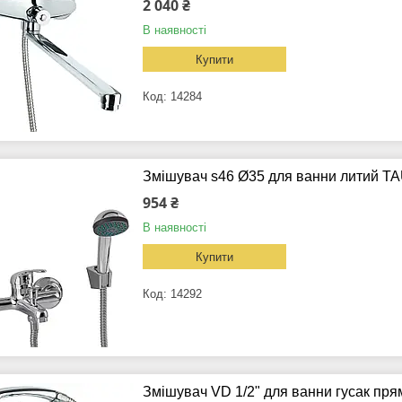
2 040 ₴
В наявності
Купити
14284
Змішувач s46 Ø35 для ванни литий T
954 ₴
В наявності
Купити
14292
Змішувач VD 1/2" для ванни гусак пр