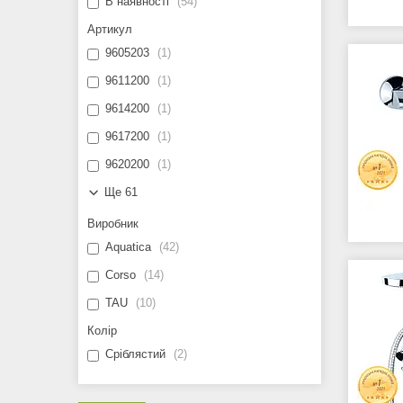
В наявності
54
Артикул
9605203
1
9611200
1
9614200
1
9617200
1
9620200
1
Ще 61
Виробник
Aquatica
42
Corso
14
TAU
10
Колір
Сріблястий
2