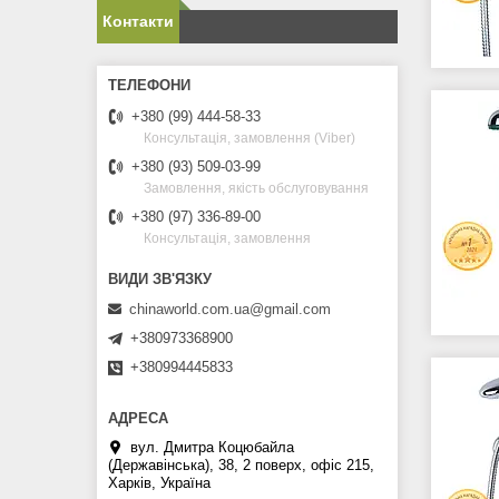
Контакти
+380 (99) 444-58-33
Консультація, замовлення (Viber)
+380 (93) 509-03-99
Замовлення, якість обслуговування
+380 (97) 336-89-00
Консультація, замовлення
chinaworld.com.ua@gmail.com
+380973368900
+380994445833
вул. Дмитра Коцюбайла
(Державінська), 38, 2 поверх, офіс 215,
Харків, Україна