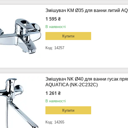
Змішувач KM Ø35 для ванни литий A
1 595 ₴
В наявності
Купити
14257
Змішувач NK Ø40 для ванни гусак пр
AQUATICA (NK-2C232C)
1 261 ₴
В наявності
Купити
14265