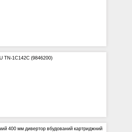
AU TN-1C142C (9846200)
ямий 400 мм дивертор вбудований картриджний