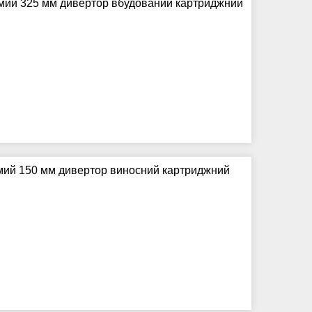
ямий 325 мм дивертор вбудований картриджний
мий 150 мм дивертор виносний картриджний