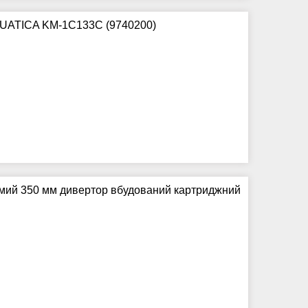
QUATICA KM-1C133C (9740200)
ямий 350 мм дивертор вбудований картриджний