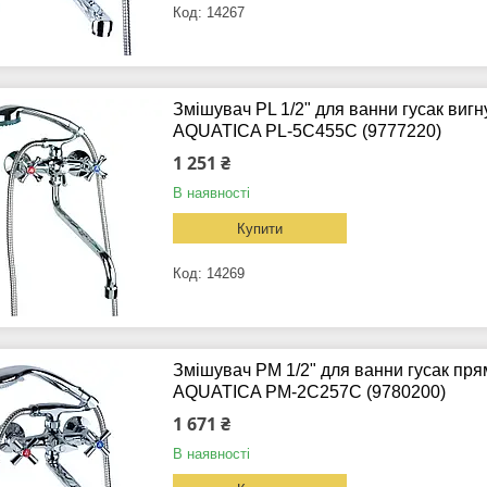
14267
Змішувач PL 1/2" для ванни гусак виг
AQUATICA PL-5C455C (9777220)
1 251 ₴
В наявності
Купити
14269
Змішувач PM 1/2" для ванни гусак пр
AQUATICA PM-2C257C (9780200)
1 671 ₴
В наявності