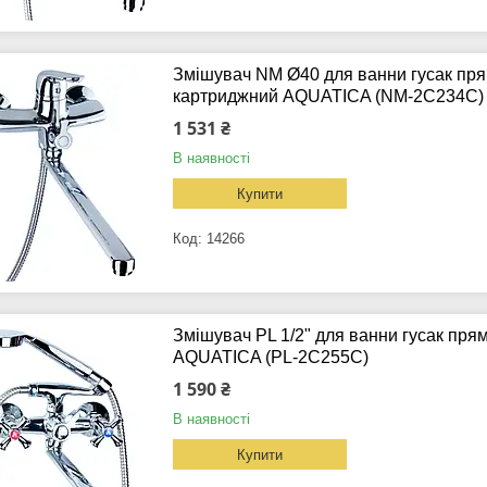
Змішувач NM Ø40 для ванни гусак пр
картриджний AQUATICA (NM-2C234C)
1 531 ₴
В наявності
Купити
14266
Змішувач PL 1/2" для ванни гусак пр
AQUATICA (PL-2C255C)
1 590 ₴
В наявності
Купити