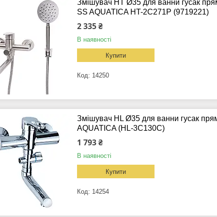
Змішувач HT Ø35 для ванни гусак пр
SS AQUATICA HT-2C271P (9719221)
2 335 ₴
В наявності
Купити
14250
Змішувач HL Ø35 для ванни гусак пря
AQUATICA (HL-3C130C)
1 793 ₴
В наявності
Купити
14254