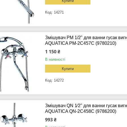
Купити
14271
Змішувач PM 1/2" для ванни гусак ви
AQUATICA PM-2C457C (9780210)
1 150 ₴
В наявності
Купити
14272
Змішувач QN 1⁄2" для ванни гусак виг
AQUATICA QN-2C458C (9786200)
993 ₴