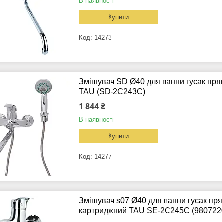
В наявності
Купити
14273
Змішувач SD Ø40 для ванни гусак пр
TAU (SD-2C243C)
1 844 ₴
В наявності
Купити
14277
Змішувач s07 Ø40 для ванни гусак пр
картриджний TAU SE-2C245C (980722