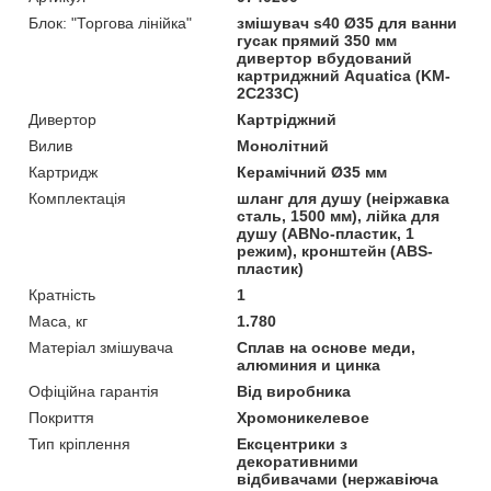
Блок: "Торгова лінійка"
змішувач s40 Ø35 для ванни
гусак прямий 350 мм
дивертор вбудований
картриджний Aquatica (KM-
2C233C)
Дивертор
Картріджний
Вилив
Монолітний
Картридж
Керамічний Ø35 мм
Комплектація
шланг для душу (неіржавка
сталь, 1500 мм), лійка для
душу (АВNo-пластик, 1
режим), кронштейн (ABS-
пластик)
Кратність
1
Маса, кг
1.780
Матеріал змішувача
Сплав на основе меди,
алюминия и цинка
Офіційна гарантія
Від виробника
Покриття
Хромоникелевое
Тип кріплення
Ексцентрики з
декоративними
відбивачами (нержавіюча