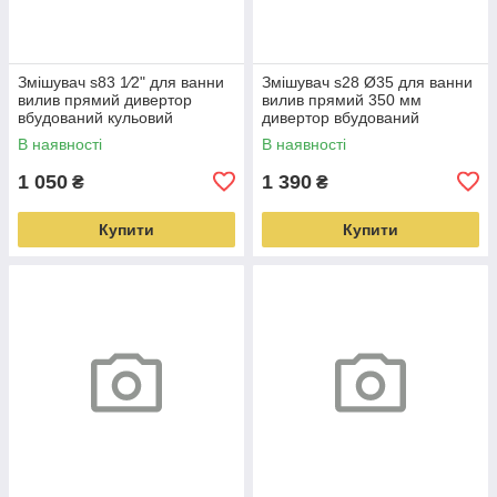
Змішувач s83 1⁄2" для ванни
Змішувач s28 Ø35 для ванни
вилив прямий дивертор
вилив прямий 350 мм
вбудований кульовий
дивертор вбудований
AQUATICA (9783210)
картриджний AQUATICA
В наявності
В наявності
(9728220)
1 050
1 390
₴
₴
Купити
Купити