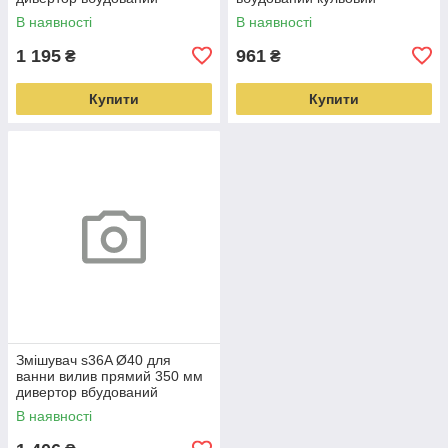
кульовий AQUATICA
AQUATICA (9783220)
В наявності
В наявності
(9780230)
1 195
961
₴
₴
Купити
Купити
Змішувач s36A Ø40 для
ванни вилив прямий 350 мм
дивертор вбудований
картриджний AQUATICA
В наявності
(9736250)