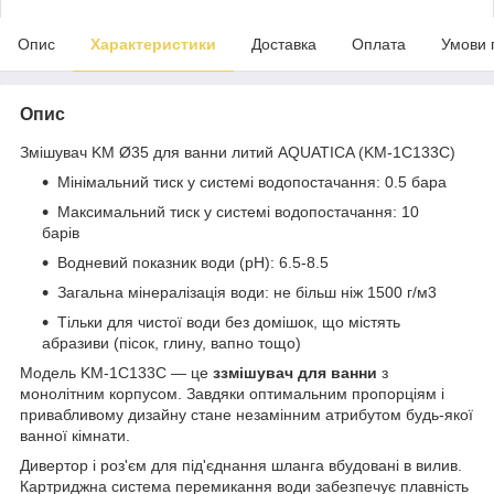
Опис
Характеристики
Доставка
Оплата
Умови 
Опис
Змішувач KM Ø35 для ванни литий AQUATICA (KM-1C133C)
Мінімальний тиск у системі водопостачання: 0.5 бара
Максимальний тиск у системі водопостачання: 10
барів
Водневий показник води (pH): 6.5-8.5
Загальна мінералізація води: не більш ніж 1500 г/м3
Тільки для чистої води без домішок, що містять
абразиви (пісок, глину, вапно тощо)
Модель KM-1C133C — це
з
змішувач для
ванни
з
монолітним корпусом. Завдяки оптимальним пропорціям і
привабливому дизайну стане незамінним атрибутом будь-якої
ванної кімнати.
Дивертор і роз'єм для під'єднання шланга вбудовані в вилив.
Картриджна система перемикання води забезпечує плавність