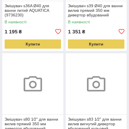
Змішувач s36A Ø40 для
Змішувач s39 Ø40 для ванни
ванни литий AQUATICA
вилив прямий 350 мм
(9736230)
дивертор вбудований
картриджний AQUATICA
В наявності
В наявності
(9739220)
1 195
1 351
₴
₴
Купити
Купити
Змішувач s80 1⁄2" для ванни
Змішувач s83 1⁄2" для ванни
вилив прямий 350 мм
вилив вигнутий дивертор
дивертор вбудований
вбудований кульовий