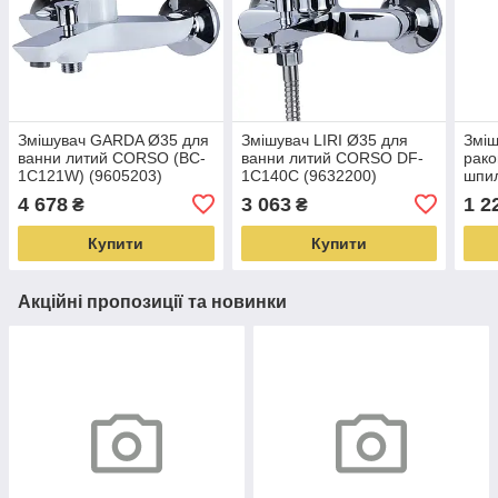
Змішувач GARDA Ø35 для
Змішувач LIRI Ø35 для
Зміш
ванни литий CORSO (BC-
ванни литий CORSO DF-
рако
1C121W) (9605203)
1C140C (9632200)
шпил
2A14
4 678
3 063
1 2
₴
₴
Купити
Купити
Акційні пропозиції та новинки