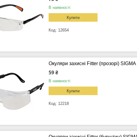
В наявності
Купити
12654
Окуляри захисні Fitter (прозорі) SIGMA
59 ₴
В наявності
Купити
12218
Окуляри захисні Fitter (бурштин) SIGM