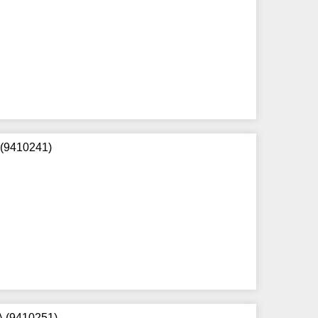
 (9410241)
A (9410251)