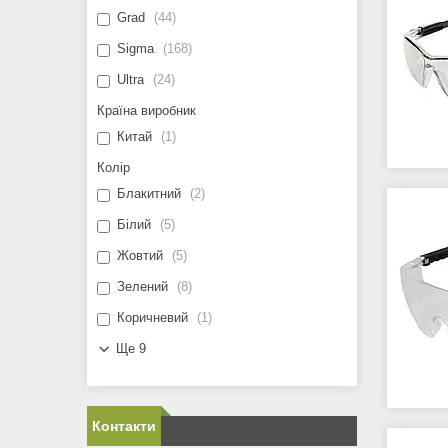
Grad
44
Sigma
168
Ultra
24
Країна виробник
Китай
1
Колір
Блакитний
2
Білий
5
Жовтий
5
Зелений
8
Коричневий
1
Ще 9
Контакти