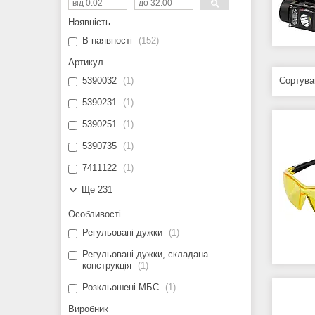
Наявність
В наявності
152
Артикул
5390032
1
5390231
1
5390251
1
5390735
1
7411122
1
Ще 231
Особливості
Регульовані дужки
1
Регульовані дужки, складана
конструкція
1
Розкльошені МБС
1
Виробник