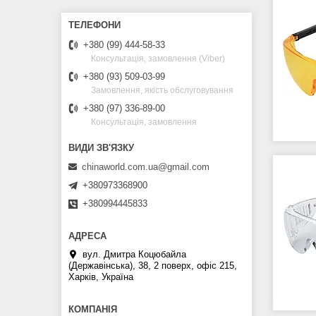
+380 (99) 444-58-33
Консультація, замовлення (Viber)
+380 (93) 509-03-99
Замовлення, якість обслуговування
+380 (97) 336-89-00
Консультація, замовлення
chinaworld.com.ua@gmail.com
+380973368900
+380994445833
вул. Дмитра Коцюбайла
(Державінська), 38, 2 поверх, офіс 215,
Харків, Україна