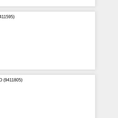
9411595)
D (9411805)