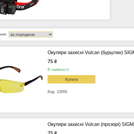
Окуляри захисні Vulcan (бурштин) SIG
75 ₴
В наявності
Купити
12655
Окуляри захисні Vulcan (прозорі) SIG
75 ₴