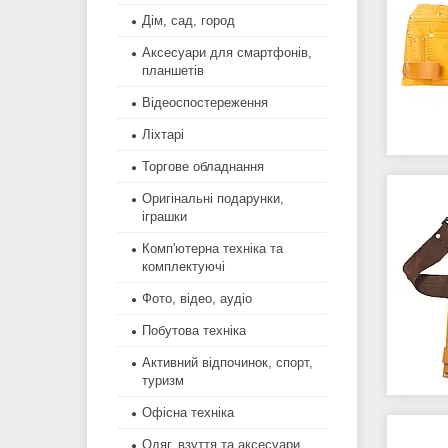
Дім, сад, город
Аксесуари для смартфонів,
планшетів
Відеоспостереження
Ліхтарі
Торгове обладнання
Оригінальні подарунки,
іграшки
Комп'ютерна техніка та
комплектуючі
Фото, відео, аудіо
Побутова техніка
Активний відпочинок, спорт,
туризм
Офісна техніка
Одяг, взуття та аксесуари