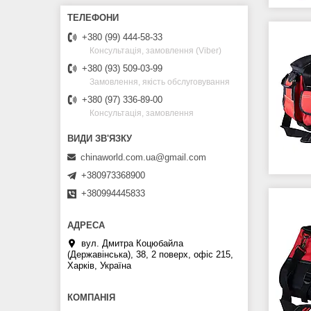
+380 (99) 444-58-33
Консультація, замовлення (Viber)
+380 (93) 509-03-99
Замовлення, якість обслуговування
+380 (97) 336-89-00
Консультація, замовлення
chinaworld.com.ua@gmail.com
+380973368900
+380994445833
вул. Дмитра Коцюбайла
(Державінська), 38, 2 поверх, офіс 215,
Харків, Україна