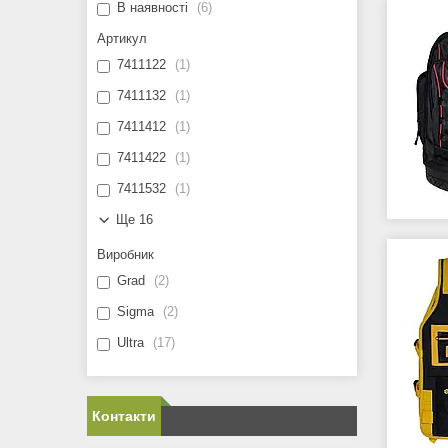
В наявності
6
Артикул
7411122
1
7411132
1
7411412
1
7411422
1
7411532
1
Ще 16
Виробник
Grad
2
Sigma
2
Ultra
17
Контакти