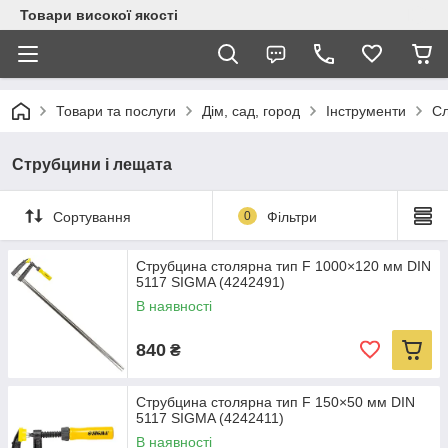
Товари високої якості
Товари та послуги
Дім, сад, город
Інструменти
Сл
Струбцини і лещата
Сортування
0
Фільтри
Струбцина столярна тип F 1000×120 мм DIN
5117 SIGMA (4242491)
В наявності
840
₴
Струбцина столярна тип F 150×50 мм DIN
5117 SIGMA (4242411)
В наявності