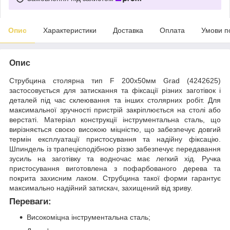
Опис
Характеристики
Доставка
Оплата
Умови п
Опис
Струбцина столярна тип F 200x50мм Grad (4242625)
застосовується для затискання та фіксації різних заготівок і
деталей під час склеювання та інших столярних робіт. Для
максимальної зручності пристрій закріплюється на столі або
верстаті. Матеріал конструкції інструментальна сталь, що
вирізняється своєю високою міцністю, що забезпечує довгий
термін експлуатації пристосування та надійну фіксацію.
Шпиндель із трапецієподібною різзю забезпечує передавання
зусиль на заготівку та водночас має легкий хід. Ручка
пристосування виготовлена з пофарбованого дерева та
покрита захисним лаком. Струбцина такої форми гарантує
максимально надійний затискач, захищений від зриву.
Переваги:
Високоміцна інструментальна сталь;