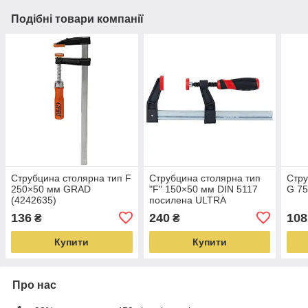
Подібні товари компанії
Струбцина столярна тип F
Струбцина столярна тип
Стру
250×50 мм GRAD
"F" 150×50 мм DIN 5117
G 75
(4242635)
посилена ULTRA
(4242212)
136
240
108
₴
₴
Купити
Купити
Про нас