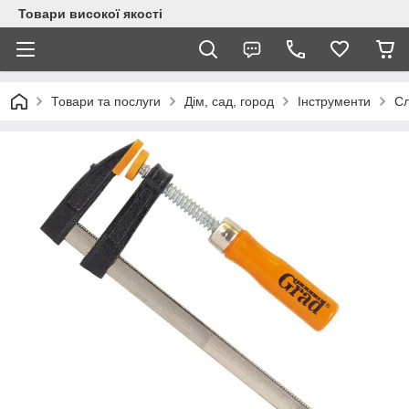
Товари високої якості
Товари та послуги
Дім, сад, город
Інструменти
Сл