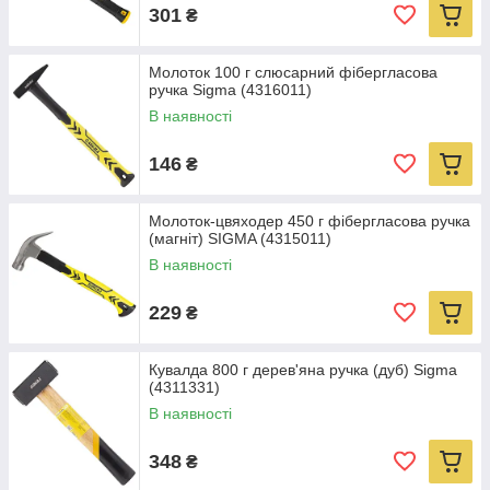
301
₴
Молоток 100 г слюсарний фібергласова
ручка Sigma (4316011)
В наявності
146
₴
Молоток-цвяходер 450 г фібергласова ручка
(магніт) SIGMA (4315011)
В наявності
229
₴
Кувалда 800 г дерев'яна ручка (дуб) Sigma
(4311331)
В наявності
348
₴