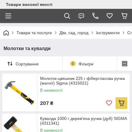
Товари високої якості
Товари та послуги
Дім, сад, город
Інструменти
Сл
Молотки та кувалди
Сортування
0
Фільтри
Молоток-цвяшник 225 г фібергласова ручка
(магніт) Sigma (4315021)
В наявності
207
₴
Кувалда 1000 г дерев'яна ручка (дуб) SIGMA
(4311341)
В наявності