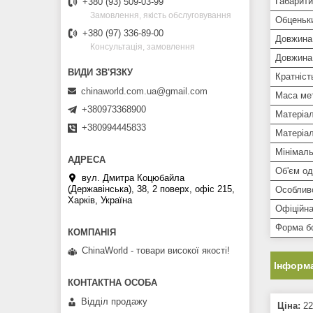
Габарити
+380 (93) 509-03-99
Замовлення, якість обслуговування
Обценьк
+380 (97) 336-89-00
Довжина
Консультація, замовлення
Довжина
Кратніст
chinaworld.com.ua@gmail.com
Маса мет
+380973368900
Матеріал
+380994445833
Матеріал
Мінімаль
Об'єм од
вул. Дмитра Коцюбайла
(Державінська), 38, 2 поверх, офіс 215,
Особлив
Харків, Україна
Офіційна
Форма б
ChinaWorld - товари високої якості!
Інформа
Відділ продажу
Ціна:
22