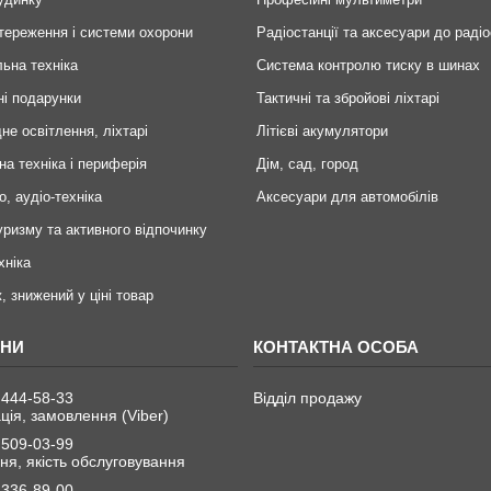
тереження і системи охорони
Радіостанції та аксесуари до радіо
ьна техніка
Система контролю тиску в шинах
ні подарунки
Тактичні та збройові ліхтарі
не освітлення, ліхтарі
Літієві акумулятори
на техніка і периферія
Дім, сад, город
о, аудіо-техніка
Аксесуари для автомобілів
уризму та активного відпочинку
хніка
, знижений у ціні товар
 444-58-33
Відділ продажу
ція, замовлення (Viber)
 509-03-99
я, якість обслуговування
 336-89-00