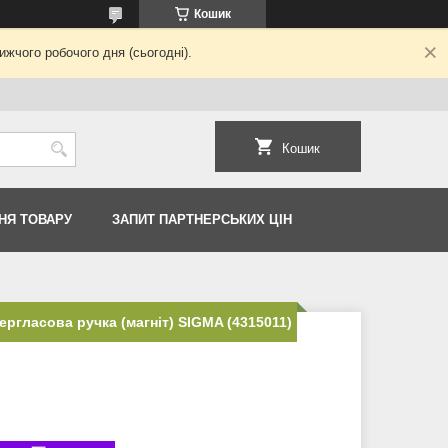
Кошик
жчого робочого дня (сьогодні).
Кошик
НЯ ТОВАРУ
ЗАПИТ ПАРТНЕРСЬКИХ ЦІН
ргласова ручка (магніт) SIGMA (4315011)