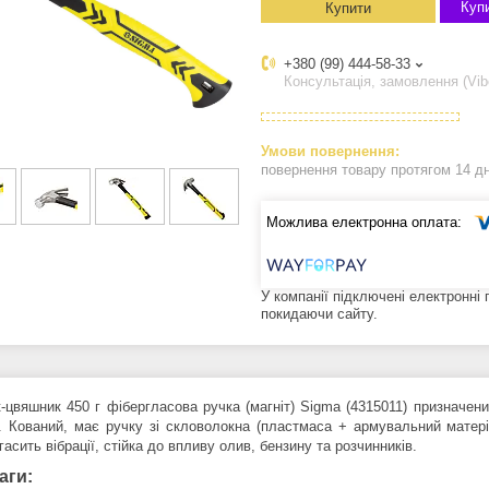
Купи
Купити
+380 (99) 444-58-33
Консультація, замовлення (Vib
повернення товару протягом 14 д
У компанії підключені електронні
покидаючи сайту.
-цвяшник 450 г фібергласова ручка (магніт) Sigma (4315011) призначен
ь. Кований, має ручку зі скловолокна (пластмаса + армувальний матері
гасить вібрації, стійка до впливу олив, бензину та розчинників.
аги: