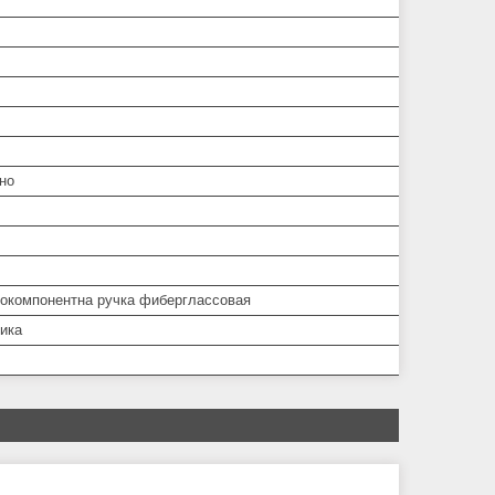
но
вокомпонентна ручка фиберглассовая
ника