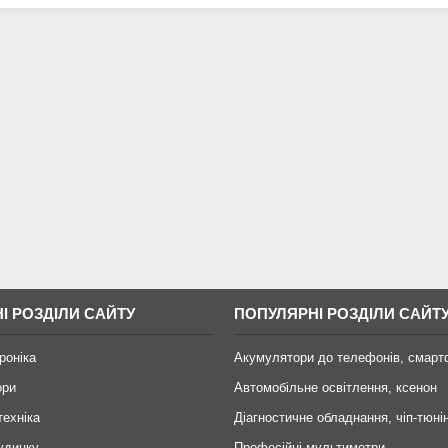
І РОЗДІЛИ САЙТУ
ПОПУЛЯРНІ РОЗДІЛИ САЙТ
роніка
Акумулятори до телефонів, смарт
ори
Автомобільне освітлення, ксенон
техніка
Діагностичне обладнання, чіп-тюні
удинку
Професійні мультиметри