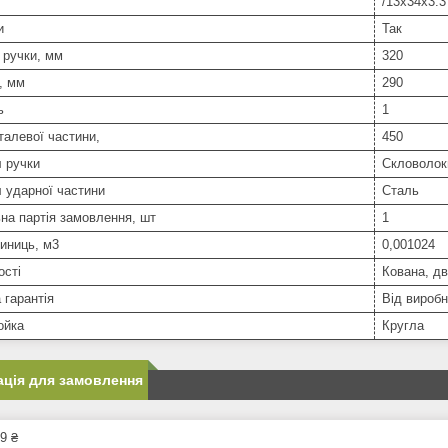
/13x34x3.3
и
Так
 ручки, мм
320
, мм
290
ь
1
алевої частини,
450
 ручки
Скловолок
 ударної частини
Сталь
на партія замовлення, шт
1
иниць, м3
0,001024
ості
Кована, д
 гарантія
Від вироб
ойка
Кругла
ція для замовлення
9 ₴