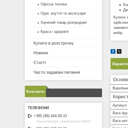
Офісна техніка
Ко
Дв
Одяг, взуття та аксесуари
Купити 
здійсню
Уцінений товар розпродаж!
замовит
Краса і здоров'я
вибір.
Купити в розстрочку
Новини
Статті
Характ
Часто задавані питання
Основ
Виробни
Контакти
Корист
Артикул
Вага брут
+380 (99) 444-58-33
Вага нетт
Консультація, замовлення (Viber)