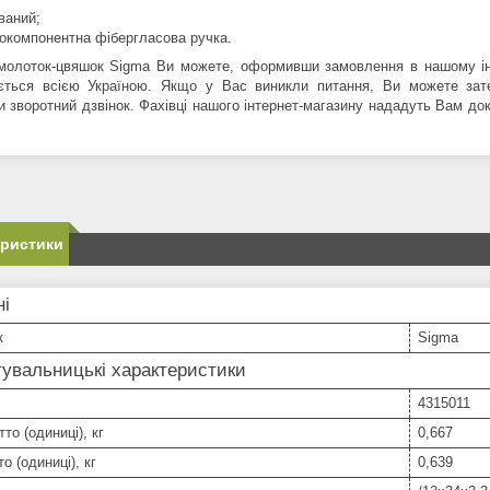
ваний;
окомпонентна фібергласова ручка.
молоток-цвяшок Sigma Ви можете, оформивши замовлення в нашому інт
ється всією Україною. Якщо у Вас виникли питання, Ви можете за
и зворотний дзвінок. Фахівці нашого інтернет-магазину нададуть Вам д
еристики
ні
к
Sigma
увальницькі характеристики
4315011
то (одиниці), кг
0,667
о (одиниці), кг
0,639