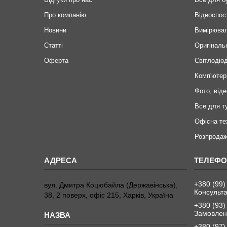
Про компанію
Відеоспос
Новини
Вимірювал
Статті
Оригіналь
Оферта
Світлодіод
Комп'ютер
Фото, віде
Все для т
Офісна те
Розпродаж
+380 (99)
вул. Дмитра Коцюбайла (Державінська),
Консульта
38, 2 поверх, офіс 215, Харків, Україна
+380 (93)
Замовленн
+380 (97)