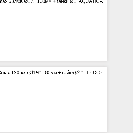
max 63л/хв Ø1½" 130мм + гайки Ø1" AQUATICA
max 120л/хв Ø1½" 180мм + гайки Ø1" LEO 3.0