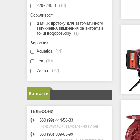
220~240 В
13
Особливості
Датчик протоку для автоматичного
ввімкнення/вимкнення за витрати в
точці водорозбору
1
Виробник
Aquatica
44
Leo
10
Wetron
22
Контакти
+380 (99) 444-58-33
Консультація, замовлення (Viber)
+380 (93) 509-03-99