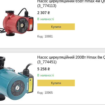
Насос циркуляційний 65Вт Hmax 4м Q
(3_774113)
2 307 ₴
В наявності
Купити
10881
Насос циркуляційний 200Вт Hmax 8м Q
(3_774451)
5 258 ₴
В наявності
Купити
10965