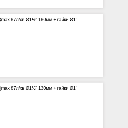
max 87л/хв Ø1½" 180мм + гайки Ø1"
max 87л/хв Ø1½" 130мм + гайки Ø1"