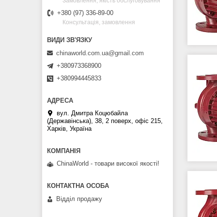
Замовлення, якість обслуговування
+380 (97) 336-89-00
Консультація, замовлення
chinaworld.com.ua@gmail.com
+380973368900
+380994445833
вул. Дмитра Коцюбайла
(Державінська), 38, 2 поверх, офіс 215,
Харків, Україна
ChinaWorld - товари високої якості!
Відділ продажу