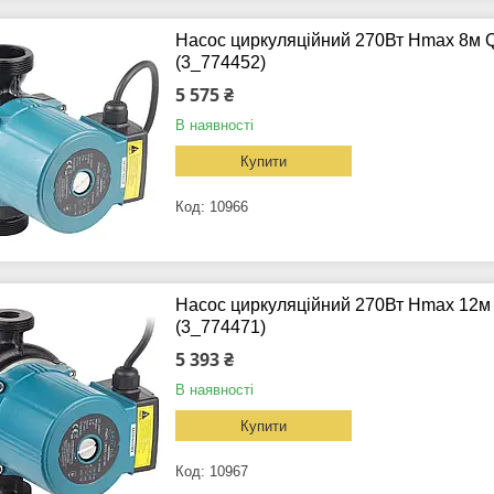
Насос циркуляційний 270Вт Hmax 8м Q
(3_774452)
5 575 ₴
В наявності
Купити
10966
Насос циркуляційний 270Вт Hmax 12м 
(3_774471)
5 393 ₴
В наявності
Купити
10967