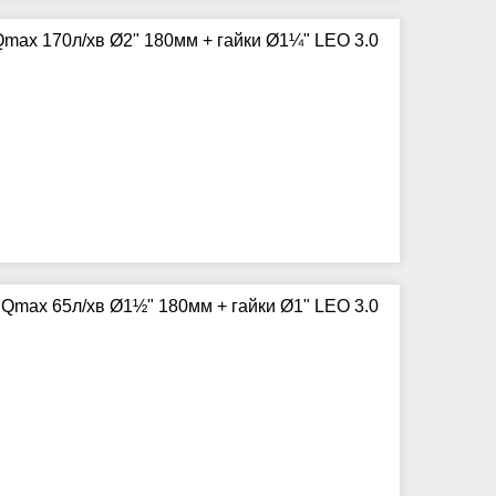
max 170л/хв Ø2" 180мм + гайки Ø1¼" LEO 3.0
Qmax 65л/хв Ø1½" 180мм + гайки Ø1" LEO 3.0