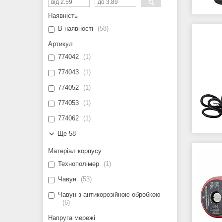
Наявність
В наявності
58
Артикул
774042
1
774043
1
774052
1
774053
1
774062
1
Ще 58
Матеріал корпусу
Технополімер
1
Чавун
53
Чавун з антикорозійною обробкою
6
Напруга мережі