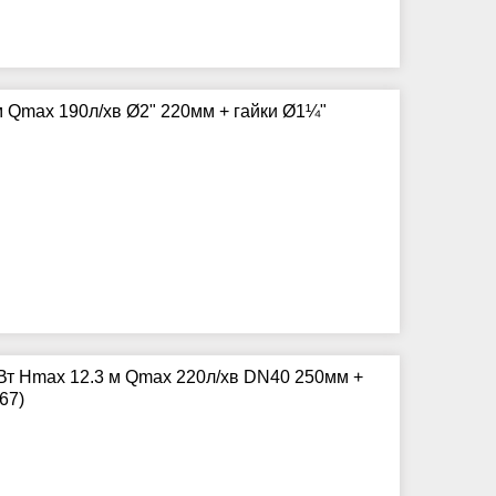
м Qmax 190л/хв Ø2" 220мм + гайки Ø1¼"
Вт Hmax 12.3 м Qmax 220л/хв DN40 250мм +
67)