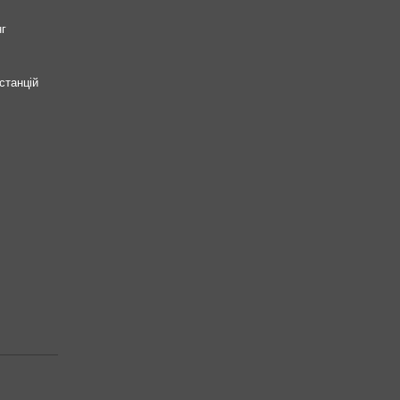
нг
станцій