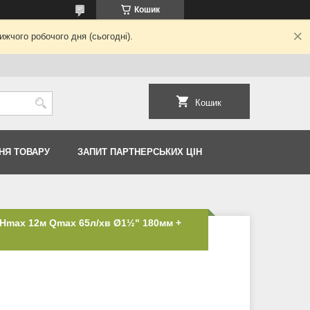
Кошик
жчого робочого дня (сьогодні).
Кошик
НЯ ТОВАРУ
ЗАПИТ ПАРТНЕРСЬКИХ ЦІН
 Hmax 12м Qmax 65л/хв Ø1½" 180мм +