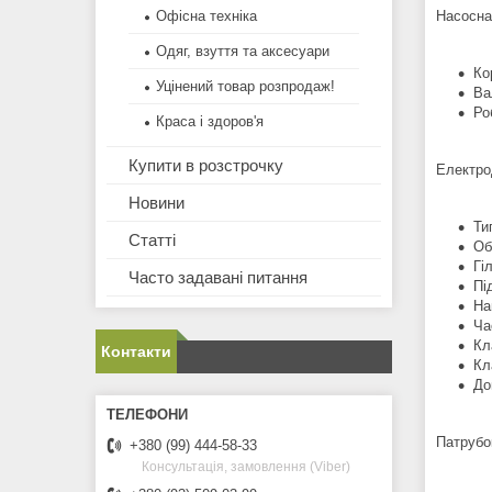
Насосна
Офісна техніка
Одяг, взуття та аксесуари
Ко
Уцінений товар розпродаж!
Ва
Ро
Краса і здоров'я
Купити в розстрочку
Електро
Новини
Ти
Статті
Об
Гі
Часто задавані питання
Пі
На
Ча
Кл
Контакти
Кл
До
Патрубо
+380 (99) 444-58-33
Консультація, замовлення (Viber)