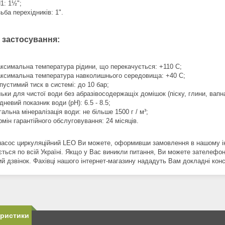
1: 1½";
зьба перехідників: 1".
 застосування:
ксимальна температура рідини, що перекачується: +110 C;
ксимальна температура навколишнього середовища: +40 C;
пустимий тиск в системі: до 10 бар;
льки для чистої води без абразівосодержащіх домішок (піску, глини, вапна 
дневий показник води (pH): 6.5 - 8.5;
гальна мінералізація води: не більше 1500 г / м³;
рмін гарантійного обслуговування: 24 місяців.
насос циркуляційний LEO Ви можете, оформивши замовлення в нашому ін
ється по всій Україні. Якщо у Вас виникли питання, Ви можете зателеф
ий дзвінок. Фахівці нашого інтернет-магазину нададуть Вам докладні кон
еристики