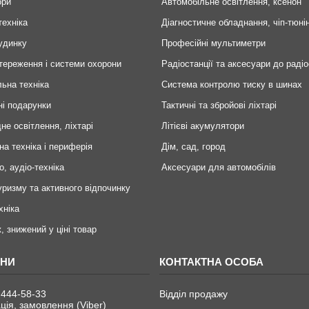
ори
Автомобільне освітлення, ксенон
техніка
Діагностичне обладнання, чіп-тюні
удинку
Професійні мультиметри
тереження і системи охорони
Радіостанції та аксесуари до радіо
ьна техніка
Система контролю тиску в шинах
ні подарунки
Тактичні та збройові ліхтарі
не освітлення, ліхтарі
Літієві акумулятори
на техніка і периферія
Дім, сад, город
о, аудіо-техніка
Аксесуари для автомобілів
уризму та активного відпочинку
хніка
, знижений у ціні товар
 444-58-33
Відділ продажу
ція, замовлення (Viber)