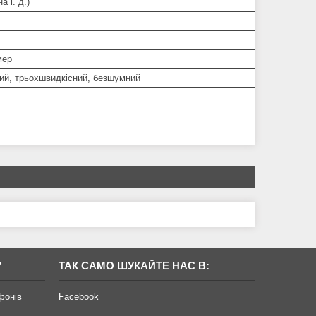
а і. д.)
мер
ий, трьохшвидкісний, безшумний
У
ТАК САМО ШУКАЙТЕ НАС В:
фонів
Facebook