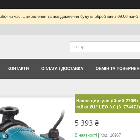
робочий час. Замовлення та повідомлення будуть оброблені з 09:00 найбли
КОНТАКТИ
ОПЛАТА І ДОСТАВКА
ОБМІН ТА ПОВЕРНЕН
Насос циркуляційний 270Вт
гайки Ø1" LEO 3.0 (3_774471)
5 393 ₴
В наявності
Код:
10967