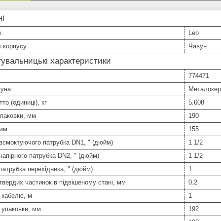
ні
к
Leo
 корпусу
Чавун
увальницькі характеристики
774471
гуна
Металокер
то (одиниці), кг
5.608
паковки, мм
190
 мм
155
всмоктуючого патрубка DN1, " (дюйм)
1 1/2
напірного патрубка DN2, " (дюйм)
1 1/2
патрубка перехідника, " (дюйм)
1
твердих частинок в підвішеному стані, мм
0.2
 кабелю, м
1
 упаковки, мм
192