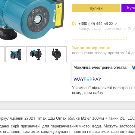
Купи
Купити
+380 (99) 444-58-33
Консультація, замовлення (Vib
повернення товару протягом 14 д
У компанії підключені електронні
покидаючи сайту.
иркуляційний 270Вт Hmax 12м Qmax 65л/хв Ø1½" 180мм + гайки Ø1" LEO
даної серії призначені для перекачування чистої води. Можуть застосо
х опалення, системах кондиціонування повітря і в системах гарячого во