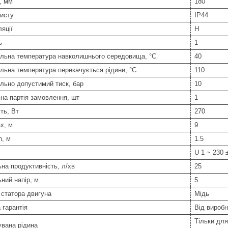
, мм
180
исту
IP44
ляції
Н
ь
1
льна температура навколишнього середовища, °C
40
ьна температура перекачується рідини, °C
110
льно допустимий тиск, бар
10
на партія замовлення, шт
1
ть, Вт
270
x, м
9
n, м
1.5
U 1 ~ 230 
на продуктивність, л/хв
25
ний напір, м
5
статора двигуна
Мідь
 гарантія
Від вироб
Тільки для
вана рідина