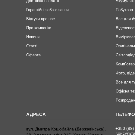
Доставка і оплата
Акумулят
Гарантійні зобов'язання
Побутова 
Відгуки про нас
Все для б
Про компанію
Відеоспос
Новини
Вимірювал
Статті
Оригіналь
Оферта
Світлодіод
Комп'ютер
Фото, віде
Все для т
Офісна те
Розпродаж
+380 (99)
вул. Дмитра Коцюбайла (Державінська),
Консульта
38, 2 поверх, офіс 215, Харків, Україна