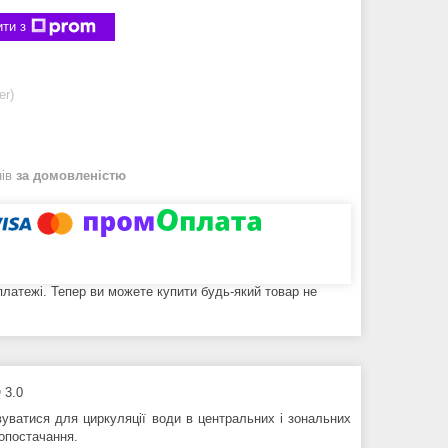
ти з
er)
нів
за домовленістю
 платежі. Тепер ви можете купити будь-який товар не
 3.0
вуватися для циркуляції води в центральних і зональних
допостачання.