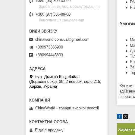
+380 (93) 509-03-99
DN
Замовлення, якість обслуговування
Рі
+380 (97) 336-89-00
Консультація, замовлення
Умови
chinaworld.com.ua@gmail.com
Ма
Ма
+380973368900
До
+380994445833
Ті
Во
За
Те
вул. Дмитра Коцюбайла
(Державінська), 38, 2 поверх, офіс 215,
Купити 
Харків, Україна
здійсню
зворотн
ChinaWorld - товари високої якості!
Характ
Відділ продажу