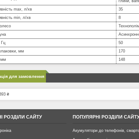
глини, вапн
вність max, л/хв
35
вність min, л/хв
8
колесо
Технополі
уна
Асинхронн
 Гц
50
упаковки, мм
170
 мм
148
ція для замовлення
393 ₴
І РОЗДІЛИ САЙТУ
ПОПУЛЯРНІ РОЗДІЛИ САЙТ
роніка
Акумулятори до телефонів, смарт