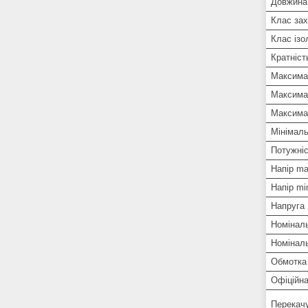
Довжина
Клас зах
Клас ізо
Кратніст
Максима
Максимал
Максима
Мінімаль
Потужніс
Напір ma
Напір mi
Напруга
Номіналь
Номіналь
Обмотка 
Офіційна
Перекачу