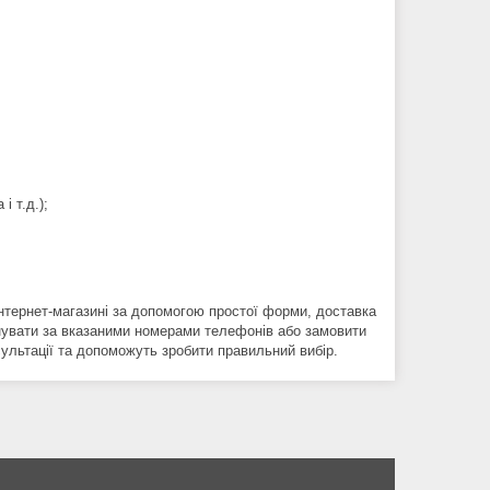
і т.д.);
тернет-магазині за допомогою простої форми, доставка
онувати за вказаними номерами телефонів або замовити
сультації та допоможуть зробити правильний вибір.