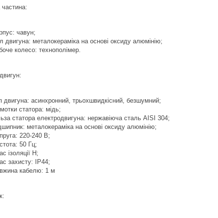
 частина:
рпус: чавун;
л двигуна: металокераміка на основі оксиду алюмінію;
боче колесо: технополімер.
двигун:
п двигуна: асинхронний, трьохшвидкісний, безшумний;
мотки статора: мідь;
льза статора електродвигуна: нержавіюча сталь AISI 304;
дшипник: металокераміка на основі оксиду алюмінію;
пруга: 220-240 В;
стота: 50 Гц;
ас ізоляції Н;
ас захисту: IP44;
вжина кабелю: 1 м
к: