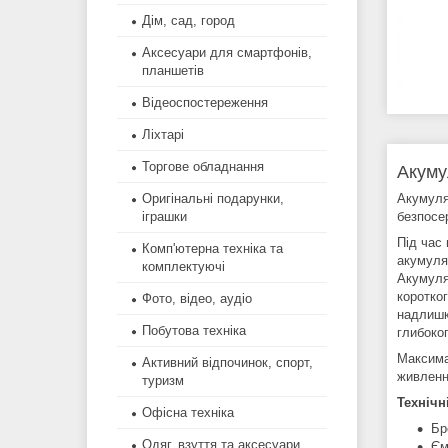
Дім, сад, город
Аксесуари для смартфонів,
планшетів
Відеоспостереження
Ліхтарі
Торгове обладнання
Акуму
Акумуля
Оригінальні подарунки,
безпосе
іграшки
Під час
Комп'ютерна техніка та
акумуля
комплектуючі
Акумуля
коротко
Фото, відео, аудіо
надлишк
Побутова техніка
глибоко
Максима
Активний відпочинок, спорт,
живленн
туризм
Технічн
Офісна техніка
Бр
Одяг, взуття та аксесуари
Єм