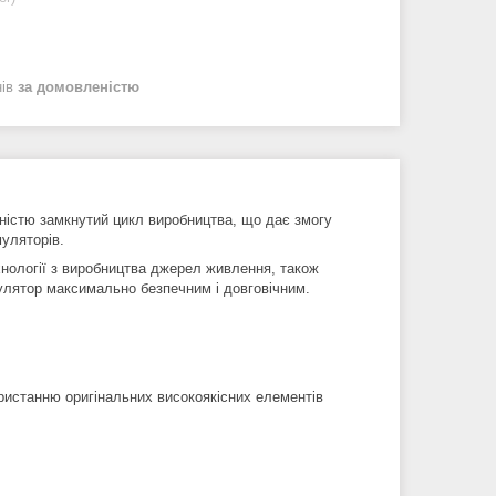
нів
за домовленістю
ністю замкнутий цикл виробництва, що дає змогу
муляторів.
хнології з виробництва джерел живлення, також
улятор максимально безпечним і довговічним.
ористанню оригінальних високоякісних елементів