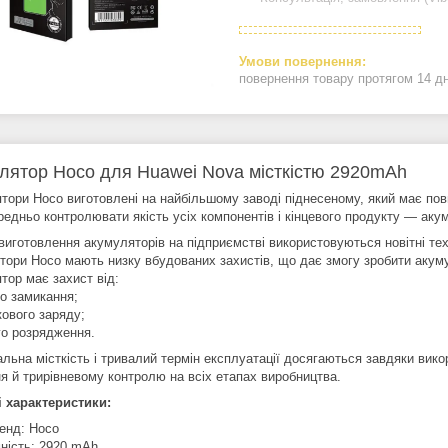
повернення товару протягом 14 д
лятор Hoco для Huawei Nova місткістю 2920mAh
тори Hoco виготовлені на найбільшому заводі піднесеному, який має пов
редньо контролювати якість усіх компонентів і кінцевого продукту — аку
 виготовлення акумуляторів на підприємстві використовуються новітні те
тори Hoco мають низку вбудованих захистів, що дає змогу зробити акум
тор має захист від:
го замикання;
ового заряду;
го розрядження.
льна місткість і тривалий термін експлуатації досягаються завдяки вик
я й трирівневому контролю на всіх етапах виробництва.
і характеристики:
енд: Hoco
ність: 2920 mAh