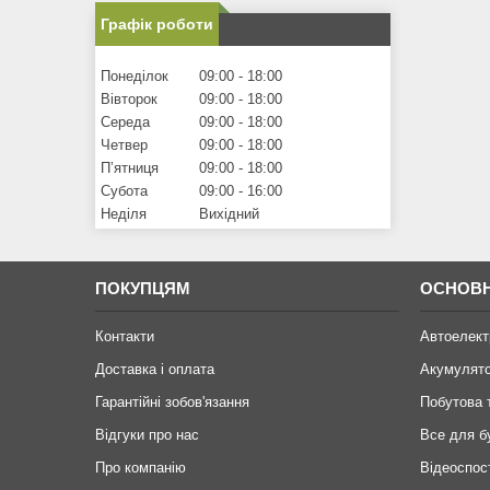
Графік роботи
Понеділок
09:00
18:00
Вівторок
09:00
18:00
Середа
09:00
18:00
Четвер
09:00
18:00
Пʼятниця
09:00
18:00
Субота
09:00
16:00
Неділя
Вихідний
ПОКУПЦЯМ
ОСНОВН
Контакти
Автоелект
Доставка і оплата
Акумулят
Гарантійні зобов'язання
Побутова 
Відгуки про нас
Все для б
Про компанію
Відеоспос