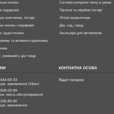
ьна техніка
Система контролю тиску в шинах
ні подарунки
Тактичні та збройові ліхтарі
не освітлення, ліхтарі
Літієві акумулятори
на техніка і периферія
Дім, сад, город
о, аудіо-техніка
Аксесуари для автомобілів
уризму та активного відпочинку
хніка
, знижений у ціні товар
 444-58-33
Відділ продажу
ція, замовлення (Viber)
 509-03-99
я, якість обслуговування
 336-89-00
ція, замовлення