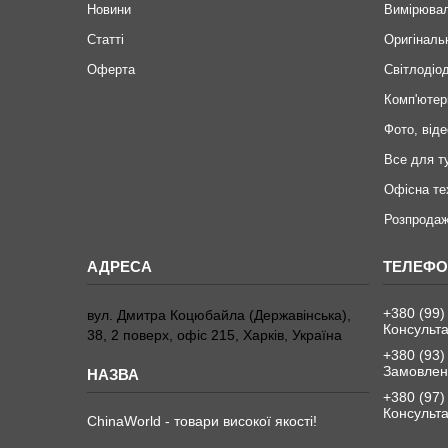
Новини
Вимірювал
Статті
Оригіналь
Оферта
Світлодіод
Комп'ютер
Фото, віде
Все для т
Офісна те
Розпродаж
+380 (99)
вул. Дмитра Коцюбайла (Державінська),
Консульта
38, 2 поверх, офіс 215, Харків, Україна
+380 (93)
Замовленн
+380 (97)
Консульта
ChinaWorld - товари високої якості!