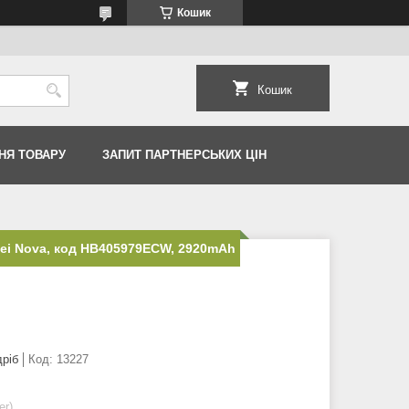
Кошик
Кошик
НЯ ТОВАРУ
ЗАПИТ ПАРТНЕРСЬКИХ ЦІН
ei Nova, код HB405979ECW, 2920mAh
дріб
Код:
13227
er)