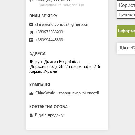
Корист
Консультація, замовлення
Признач
chinaworld.com.ua@gmail.com
Інформа
+380973368900
+380994445833
Ціна:
46
вул. Дмитра Коцюбайла
(Державінська), 38, 2 поверх, офіс 215,
Харків, Україна
ChinaWorld - товари високої якості!
Відділ продажу