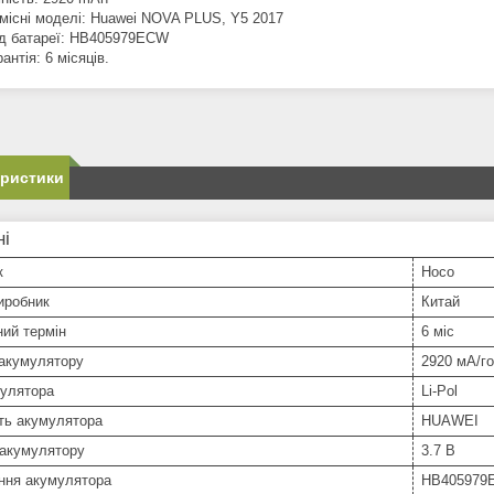
місні моделі: Huawei NOVA PLUS, Y5 2017
д батареї: HB405979ECW
рантія: 6 місяців.
еристики
ні
к
Hoco
иробник
Китай
ний термін
6 міс
 акумулятору
2920 мА/г
мулятора
Li-Pol
ть акумулятора
HUAWEI
 акумулятору
3.7 В
ння акумулятора
HB405979