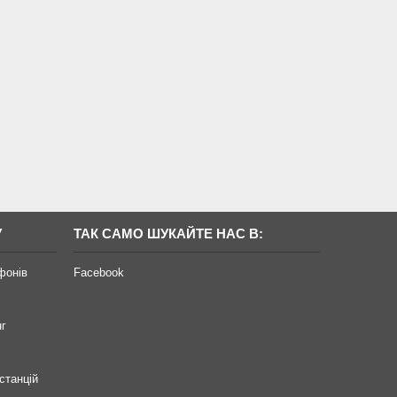
У
ТАК САМО ШУКАЙТЕ НАС В:
фонів
Facebook
нг
станцій