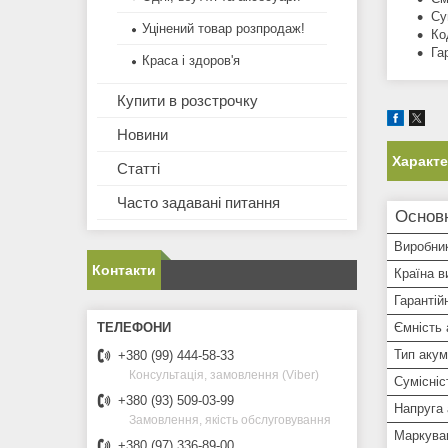
Су
Уцінений товар розпродаж!
Ко
Га
Краса і здоров'я
Купити в розстрочку
Новини
Характ
Статті
Часто задавані питання
Основ
Виробни
Контакти
Країна в
Гарантій
Ємність
Тип аку
+380 (99) 444-58-33
Консультація, замовлення (Viber)
Сумісніс
+380 (93) 509-03-99
Напруга
Замовлення, якість обслуговування
Маркува
+380 (97) 336-89-00