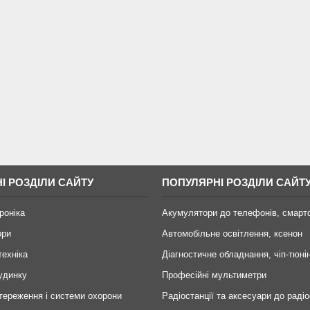
І РОЗДІЛИ САЙТУ
ПОПУЛЯРНІ РОЗДІЛИ САЙТ
роніка
Акумулятори до телефонів, смарт
ори
Автомобільне освітлення, ксенон
техніка
Діагностичне обладнання, чіп-тюні
удинку
Професійні мультиметри
тереження і системи охорони
Радіостанції та аксесуари до радіо