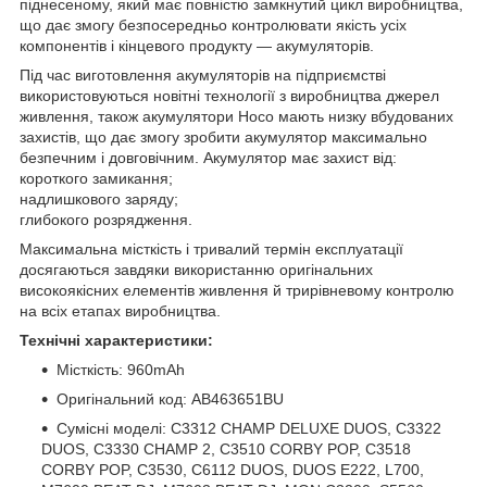
піднесеному, який має повністю замкнутий цикл виробництва,
що дає змогу безпосередньо контролювати якість усіх
компонентів і кінцевого продукту — акумуляторів.
Під час виготовлення акумуляторів на підприємстві
використовуються новітні технології з виробництва джерел
живлення, також акумулятори Hoco мають низку вбудованих
захистів, що дає змогу зробити акумулятор максимально
безпечним і довговічним. Акумулятор має захист від:
короткого замикання;
надлишкового заряду;
глибокого розрядження.
Максимальна місткість і тривалий термін експлуатації
досягаються завдяки використанню оригінальних
високоякісних елементів живлення й трирівневому контролю
на всіх етапах виробництва.
Технічні характеристики:
Місткість: 960mAh
Оригінальний код: AB463651BU
Сумісні моделі: C3312 CHAMP DELUXE DUOS, C3322
DUOS, C3330 CHAMP 2, C3510 CORBY POP, C3518
CORBY POP, C3530, C6112 DUOS, DUOS E222, L700,