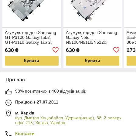
Акумулятор для Samsung
Акумулятор для Samsung
Акум
GT-P3100 Galaxy Tab2,
Galaxy Note
Baof
GT-P3110 Galaxy Tab 2,
N5100/N5110/N5120,
88e 
GT-P6200 Galaxy Tab,
оригінал, місткістю 4600
630
630
273
₴
₴
місткістю 4000 mAh
mAh
Купити
Купити
Про нас
98% позитивних з 460 відгуків за рік
Працює з 27.07.2011
м. Харків
вул. Дмитра Коцюбайла (Державінська), 38, 2 поверх,
офіс 215, Харків, Україна
Контакти