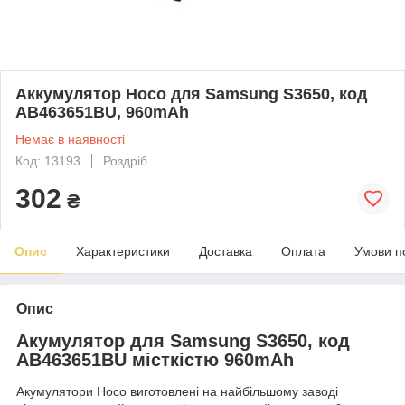
Аккумулятор Hoco для Samsung S3650, код
AB463651BU, 960mAh
Немає в наявності
Код: 13193
Роздріб
302
₴
Опис
Характеристики
Доставка
Оплата
Умови п
Опис
Акумулятор для Samsung S3650, код
AB463651BU місткістю 960mAh
Акумулятори Hoco виготовлені на найбільшому заводі