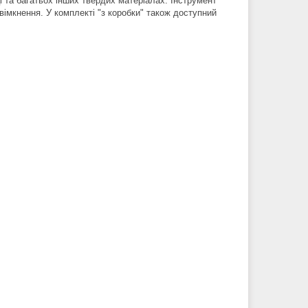
і та багатьох інших твердих матеріалах. Інструмент
імкнення. У комплекті "з коробки" також доступний