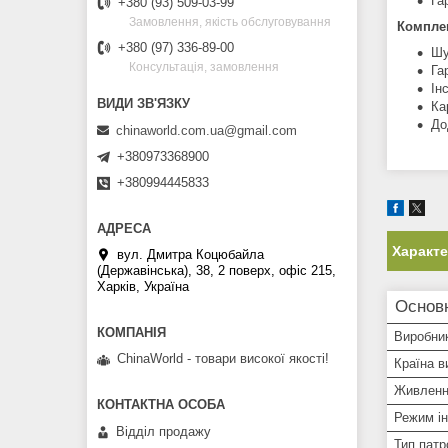
Га
+380 (93) 509-03-99
Замовлення, якість обслуговування
Комплек
+380 (97) 336-89-00
Шу
Консультація, замовлення
Га
Ін
Ка
До
chinaworld.com.ua@gmail.com
+380973368900
+380994445833
Характ
вул. Дмитра Коцюбайла
(Державінська), 38, 2 поверх, офіс 215,
Харків, Україна
Основ
Виробни
ChinaWorld - товари високої якості!
Країна в
Живлен
Режим і
Відділ продажу
Тип патр