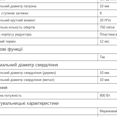
льний діаметр патрона
10 мм
ь ступенів затяжки
8
льний крутний момент
20 H*m
ьна кількість обертів
750 об/хв
 корпусу редуктора
Пластмас
ний термін
12 міс
ові функції
Так
мальний діаметр свердління
ьний діаметр свердління (дерево)
10 мм
ьний діаметр свердління (метал)
10 мм
ння
на потужність
800 Вт
увальницькі характеристики
Мережеви