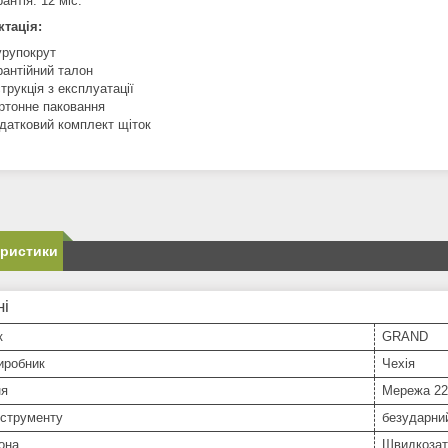
рантія: 12 міс.
тація:
рупокрут
рантійний талон
струкція з експлуатації
ртонне паковання
датковий комплект щіток
еристики
ні
к
GRAND
иробник
Чехія
ня
Мережа 2
нструменту
безударни
она
Швидкозат