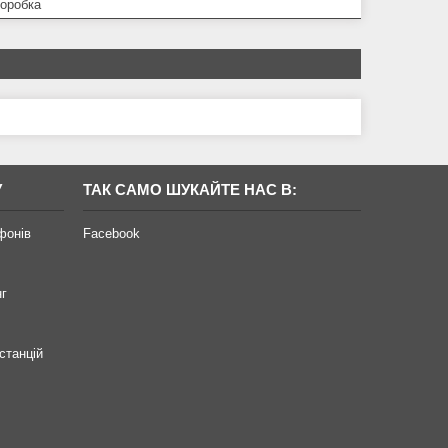
коробка
У
ТАК САМО ШУКАЙТЕ НАС В:
фонів
Facebook
нг
станцій