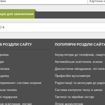
овки
Картонна 
ція для замовлення
2 ₴
І РОЗДІЛИ САЙТУ
ПОПУЛЯРНІ РОЗДІЛИ САЙТ
роніка
Акумулятори до телефонів, смарт
ори
Автомобільне освітлення, ксенон
техніка
Діагностичне обладнання, чіп-тюні
удинку
Професійні мультиметри
тереження і системи охорони
Радіостанції та аксесуари до радіо
ьна техніка
Система контролю тиску в шинах
ні подарунки
Тактичні та збройові ліхтарі
не освітлення, ліхтарі
Літієві акумулятори