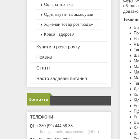
Шурупокр
Офісна техніка
обладна
додатко
Одяг, взуття та аксесуари
Технічн
Уцінений товар розпродаж!
Бр
По
Краса і здоров'я
На
Ча
Купити в розстрочку
Ти
Шв
Новини
Ма
Ма
Статті
Ма
Ма
Часто задавані питання
Ти
Ді
Кі
Контакти
Кі
Ре
Пі
Ре
Ва
+380 (99) 444-58-33
Кл
Консультація, замовлення (Viber)
Кл