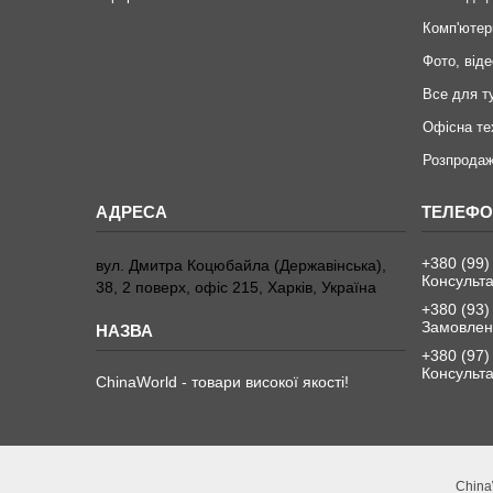
Комп'ютер
Фото, віде
Все для т
Офісна те
Розпродаж
+380 (99)
вул. Дмитра Коцюбайла (Державінська),
Консульта
38, 2 поверх, офіс 215, Харків, Україна
+380 (93)
Замовленн
+380 (97)
Консульта
ChinaWorld - товари високої якості!