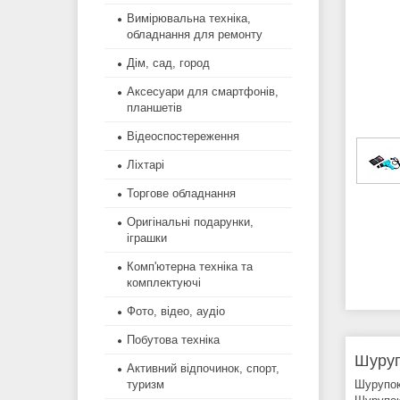
Вимірювальна техніка,
обладнання для ремонту
Дім, сад, город
Аксесуари для смартфонів,
планшетів
Відеоспостереження
Ліхтарі
Торгове обладнання
Оригінальні подарунки,
іграшки
Комп'ютерна техніка та
комплектуючі
Фото, відео, аудіо
Побутова техніка
Шуруп
Активний відпочинок, спорт,
Шурупок
туризм