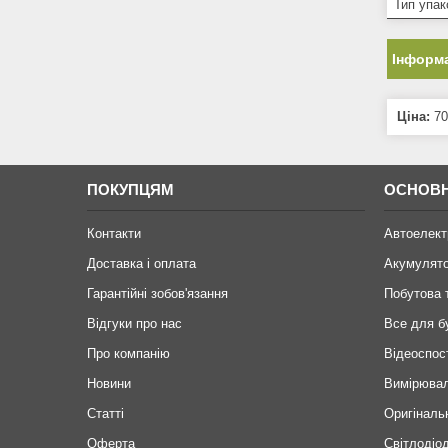
Тип упак
Інформа
Ціна:
70
ПОКУПЦЯМ
ОСНОВН
Контакти
Автоелект
Доставка і оплата
Акумулят
Гарантійні зобов'язання
Побутова 
Відгуки про нас
Все для б
Про компанію
Відеоспос
Новини
Вимірювал
Статті
Оригіналь
Оферта
Світлодіод