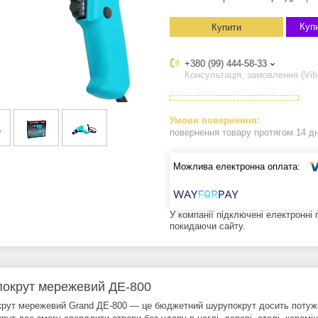
Купи
Купити
+380 (99) 444-58-33
Консультація, замовлення (Vib
повернення товару протягом 14 д
У компанії підключені електронні
покидаючи сайту.
окрут мережевий ДЕ-800
рут мережевий Grand ДЕ-800 — це бюджетний шурупокрут досить потужн