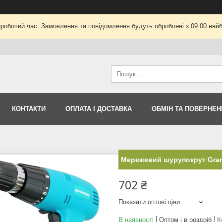
еробочий час. Замовлення та повідомлення будуть оброблені з 09:00 найб
КОНТАКТИ
ОПЛАТА І ДОСТАВКА
ОБМІН ТА ПОВЕРНЕН
Мережевий шурупокрут Gran
702 ₴
Показати оптові ціни
В наявності
Оптом і в роздріб
К