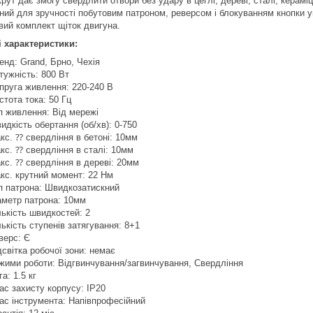
ут дає змогу свердлити отвори без удару в цеглі, дереві, сталі, кераміц
ний для зручності побутовим патроном, реверсом і блокуванням кнопки ув
вий комплект щіток двигуна.
і характеристики:
енд: Grand, Брно, Чехія
тужність: 800 Вт
пруга живлення: 220-240 В
стота тока: 50 Гц
п живлення: Від мережі
идкість обертання (об/хв): 0-750
кс. ⁇ свердління в бетоні: 10мм
кс. ⁇ свердління в сталі: 10мм
кс. ⁇ свердління в дереві: 20мм
кс. крутний момент: 22 Нм
п патрона: Швидкозатискний
аметр патрона: 10мм
лькість швидкостей: 2
лькість ступенів затягування: 8+1
верс: Є
дсвітка робочої зони: немає
жими роботи: Відгвинчування/загвинчування, Свердління
га: 1.5 кг
ас захисту корпусу: IP20
ас інструмента: Напівпрофесійний