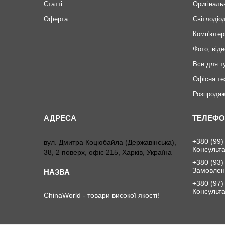
Статті
Оригіналь
Оферта
Світлодіод
Комп'ютер
Фото, віде
Все для т
Офісна те
Розпродаж
+380 (99)
вул. Дмитра Коцюбайла (Державінська),
Консульта
38, 2 поверх, офіс 215, Харків, Україна
+380 (93)
Замовленн
+380 (97)
Консульта
ChinaWorld - товари високої якості!