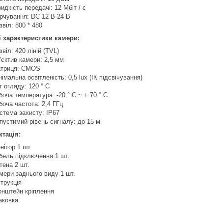
идкість передачі: 12 Мбіт / с
рчування: DC 12 В-24 В
звіл: 800 * 480
і характеристики камери:
звіл: 420 ліній (TVL)
'єктив камери: 2,5 мм
триця: CMOS
німальна освітленість: 0,5 lux (ІК підсвічування)
т огляду: 120 ° C
боча температура: -20 ° C ~ + 70 ° C
боча частота: 2,4 ГГц
стема захисту: IP67
пустимий рівень сигналу: до 15 м
тація:
нітор 1 шт.
бель підключення 1 шт.
тена 2 шт.
мери заднього виду 1 шт.
струкція
онштейн кріплення
аковка