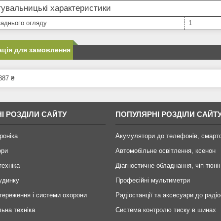
увальницькі характеристики
заднього огляду
1
ція для замовлення
387 ₴
І РОЗДІЛИ САЙТУ
ПОПУЛЯРНІ РОЗДІЛИ САЙТ
роніка
Акумулятори до телефонів, смарт
ори
Автомобільне освітлення, ксенон
техніка
Діагностичне обладнання, чіп-тюні
удинку
Професійні мультиметри
тереження і системи охорони
Радіостанції та аксесуари до радіо
ьна техніка
Система контролю тиску в шинах