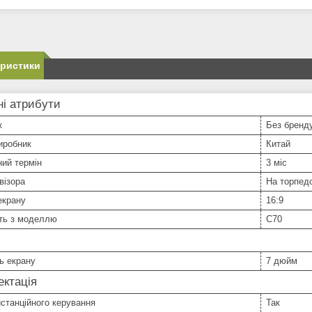
еристики
і атрибути
к
Без бренд
иробник
Китай
ний термін
3 міс
візора
На торпед
екрану
16:9
сть з моделлю
C70
ь екрану
7 дюйм
ктація
станційного керування
Так