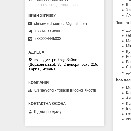
Шв
Консультація, замовлення
Ха
До
Технічн
chinaworld.com.ua@gmail.com
До
+380973368900
Об
+380994445833
Ма
Мі
Ку
Ро
вул. Дмитра Коцюбайла
Ро
(Державінська), 38, 2 поверх, офіс 215,
Си
Харків, Україна
До
Комплек
Мо
ChinaWorld - товари високої якості!
Ка
Ан
Ка
Ін
Відділ продажу
кр
уп