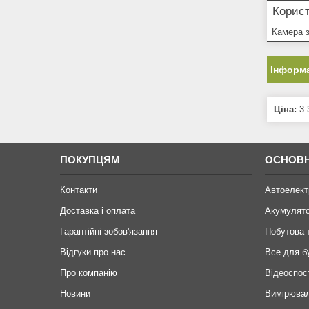
Корист
Камера 
Інформа
Ціна:
3 
ПОКУПЦЯМ
ОСНОВН
Контакти
Автоелект
Доставка і оплата
Акумулят
Гарантійні зобов'язання
Побутова 
Відгуки про нас
Все для б
Про компанію
Відеоспос
Новини
Вимірювал