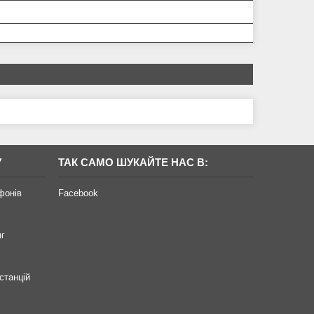
У
ТАК САМО ШУКАЙТЕ НАС В:
фонів
Facebook
нг
станцій