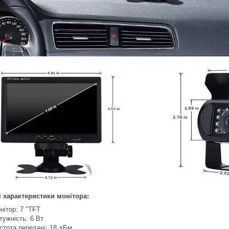
і характеристики монітора:
нітор: 7 "TFT
тужність: 6 Вт
стота передачі: 18 дБм