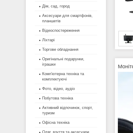
Дім, сад, город
Аксесуари для смартфонів,
планшетів
Відеоспостереження
Ліхтарі
Торгове обладнання
Оригінальні подарунки,
іграшки
Моніт
Комп'ютерна техніка та
комплектуючі
Фото, відео, аудіо
Побутова техніка
Активний відпочинок, спорт,
туризм
Офісна техніка
Одяг, взуття та аксесуари