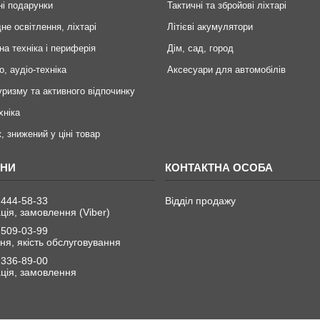
ні подарунки
Тактичні та збройові ліхтарі
не освітлення, ліхтарі
Літієві акумулятори
на техніка і периферія
Дім, сад, город
о, аудіо-техніка
Аксесуари для автомобілів
уризму та активного відпочинку
хніка
, знижений у ціні товар
 444-58-33
Відділ продажу
ція, замовлення (Viber)
 509-03-99
я, якість обслуговування
 336-89-00
ція, замовлення