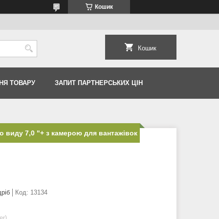
Кошик
Кошик
НЯ ТОВАРУ
ЗАПИТ ПАРТНЕРСЬКИХ ЦІН
о виду 7,0 "+ з камерою для вантажівок
дріб
Код:
13134
er)