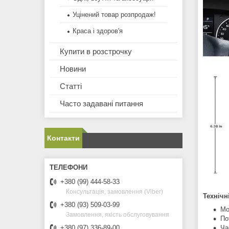
Уцінений товар розпродаж!
Краса і здоров'я
Купити в розстрочку
Новини
Статті
Часто задавані питання
Контакти
+380 (99) 444-58-33
Консультація, замовлення (Viber)
Технічн
+380 (93) 509-03-99
Мо
Замовлення, якість обслуговування
По
Ча
+380 (97) 336-89-00