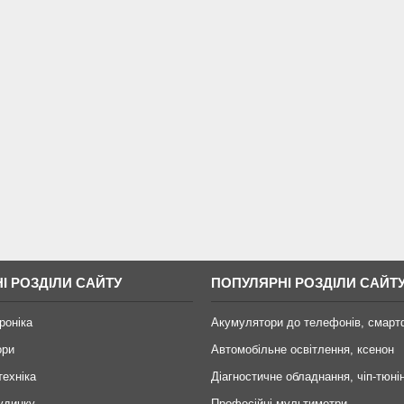
І РОЗДІЛИ САЙТУ
ПОПУЛЯРНІ РОЗДІЛИ САЙТ
роніка
Акумулятори до телефонів, смарт
ори
Автомобільне освітлення, ксенон
техніка
Діагностичне обладнання, чіп-тюні
удинку
Професійні мультиметри