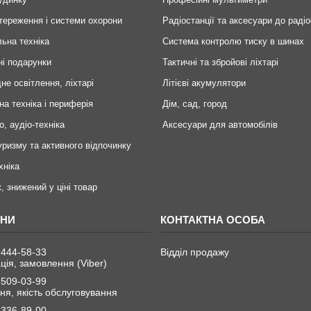
тереження і системи охорони
Радіостанції та аксесуари до радіо
ьна техніка
Система контролю тиску в шинах
ні подарунки
Тактичні та збройові ліхтарі
не освітлення, ліхтарі
Літієві акумулятори
на техніка і периферія
Дім, сад, город
о, аудіо-техніка
Аксесуари для автомобілів
уризму та активного відпочинку
хніка
, знижений у ціні товар
 444-58-33
Відділ продажу
ція, замовлення (Viber)
 509-03-99
я, якість обслуговування
 336-89-00