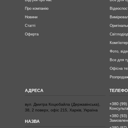
Про компанію
Відеоспос
Новини
Вимірювал
Статті
Оригіналь
Оферта
Світлодіод
Комп'ютер
Фото, віде
Все для т
Офісна те
Розпродаж
+380 (99)
вул. Дмитра Коцюбайла (Державінська),
Консульта
38, 2 поверх, офіс 215, Харків, Україна
+380 (93)
Замовленн
+380 (97)