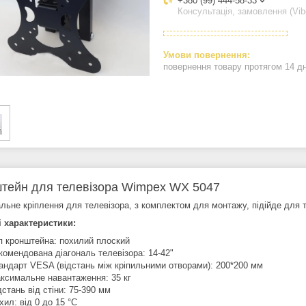
+380 (99) 444-58-33
Консультація, замовлення (Vib
повернення товару протягом 14 д
тейн для телевізора Wimpex WX 5047
льне кріплення для телевізора, з комплектом для монтажу, підійде для т
і характеристики:
п кронштейна: похилий плоский
комендована діагональ телевізора: 14-42"
андарт VESA (відстань між кріпильними отворами): 200*200 мм
ксимальне навантаження: 35 кг
дстань від стіни: 75-390 мм
хил: від 0 до 15 °C