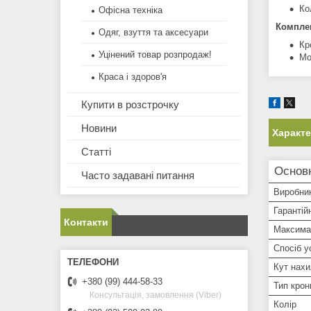
Ко
Офісна техніка
Комплек
Одяг, взуття та аксесуари
Кр
Уцінений товар розпродаж!
Мо
Краса і здоров'я
Купити в розстрочку
Новини
Характ
Статті
Основ
Часто задавані питання
Виробни
Гарантій
Контакти
Максима
Спосіб у
Кут нах
+380 (99) 444-58-33
Тип кро
Консультація, замовлення (Viber)
Колір