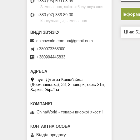
+380 (93) 509-03-99
Замовлення, якість обслуговування
Інформа
+380 (97) 336-89-00
Консультація, замовлення
Ціна:
51
chinaworld.com.ua@gmail.com
+380973368900
+380994445833
вул. Дмитра Коцюбайла
(Державінська), 38, 2 поверх, офіс 215,
Харків, Україна
ChinaWorld - товари високої якості!
Відділ продажу