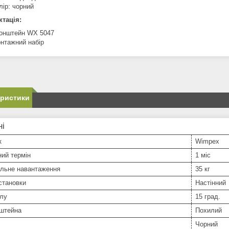
лір: чорний
тація:
онштейн WX 5047
нтажний набір
еристики
ні
к
Wimpex
ний термін
1 міс
льне навантаження
35 кг
становки
Настінний
илу
15 град.
нштейна
Похилий
Чорний