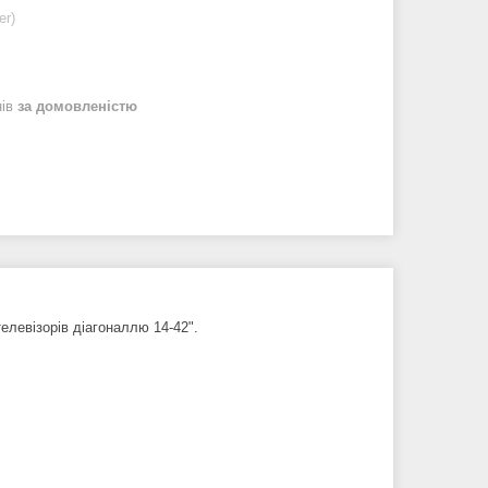
er)
нів
за домовленістю
елевізорів діагоналлю 14-42".