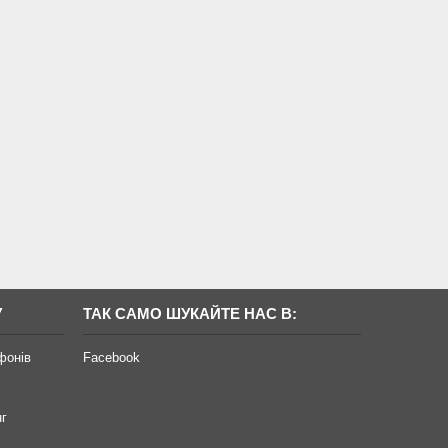
У
ТАК САМО ШУКАЙТЕ НАС В:
фонів
Facebook
нг