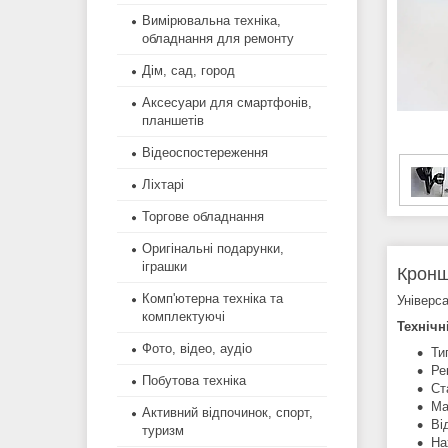
Вимірювальна техніка,
обладнання для ремонту
Дім, сад, город
Аксесуари для смартфонів,
планшетів
Відеоспостереження
Ліхтарі
Торгове обладнання
Оригінальні подарунки,
іграшки
Кронш
Комп'ютерна техніка та
Універса
комплектуючі
Технічн
Фото, відео, аудіо
Ти
Ре
Побутова техніка
Ст
Ма
Активний відпочинок, спорт,
Ві
туризм
На