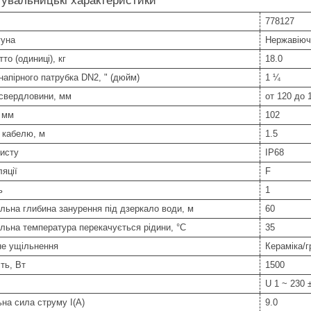
увальницькі характеристики
778127
гуна
Нержавіюч
то (одиниці), кг
18.0
напірного патрубка DN2, " (дюйм)
1 ¼
 свердловини, мм
от 120 до 
 мм
102
 кабелю, м
1.5
исту
IP68
ляції
F
ь
1
ьна глибина занурення під дзеркало води, м
60
ьна температура перекачується рідини, °C
35
не ущільнення
Кераміка/г
ть, Вт
1500
U 1 ~ 230 
на сила струму I(А)
9.0