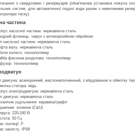
тачання з свердловин і резервуарів (обов'язкова установка кожуха о
льних систем, для автоматичної подачі води разом з невеликими резер
нтролери тиску).
на частина
рпус насосної частини: нержавіюча сталь
хідний фланець: чавун з антикорозійною обробкою
л насосної частини: нержавіюча сталь
фта валу: нержавіюча сталь
боче колесо: технополімер
йба фасонна розділова: технополімер
фузор: технополімер
родвигун
п двигуна: асинхронний, маслонаполненный, з вбудованою в обмотку те
мотка статора: мідь
рпус електродвигуна: нержавіюча сталь
л двигуна: нержавіюча сталь
ханічне ущільнення: кераміка/графіт
дшипник: кочення (C&U)
пруга: 220-240 В
стота: 50 Гц
ас ізоляції: F
ас захисту: IP68