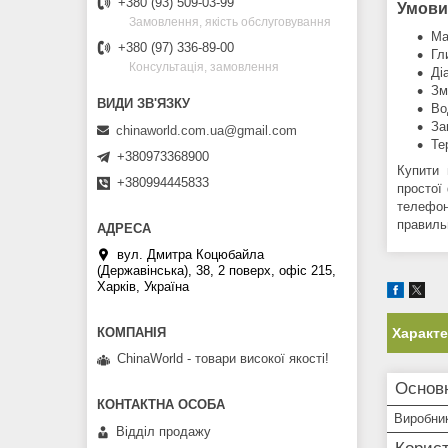
+380 (93) 509-03-99
Умови
Замовлення, якість обслуговування
Ма
+380 (97) 336-89-00
Гл
Консультація, замовлення
Ді
Зм
Во
За
chinaworld.com.ua@gmail.com
Те
+380973368900
Купити 
+380994445833
простої
телефон
правиль
вул. Дмитра Коцюбайла
(Державінська), 38, 2 поверх, офіс 215,
Харків, Україна
Характ
ChinaWorld - товари високої якості!
Основн
Виробни
Відділ продажу