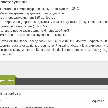
 застосування
ксимальна температура перекачується рідини: +35°C
ибина занурення під дзеркало води: до 60 м
аметр свердловини: від 120 до 150 мм
іст абразивосодержащих домішок у зваженому стані (піску, глини, вапна і
дневий показник води (pH): 6.5 - 8.5
гальна мінералізація води: не більше 1500 г/м3
рмін гарантійного обслуговування: 12 місяців
цетробiжний насос свердловинний DONGYIN Ви можете, оформивши з
 форми, доставка здійснюється по всій Україні. Якщо у Вас виникли пи
ів або замовити зворотній дзвінок. Фахівці нашого інтернет-магазину н
ний вибір.
еристики
і атрибути
к
Aquatica