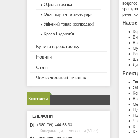
водопос
Офісна техніка
зрошува
реле, ко
Одяг, взуття та аксесуари
Насос
Уцінений товар розпродаж!
Ко
Краса і здоров'я
Ви
Ва
Купити в розстрочку
Му
Ро
Новини
Ша
Ди
Статті
Елект
Часто задавані питання
Ти
Об
Ко
Контакти
Ва
Ме
Пі
На
Ча
+380 (99) 444-58-33
Кл
Консультація, замовлення (Viber)
Кл