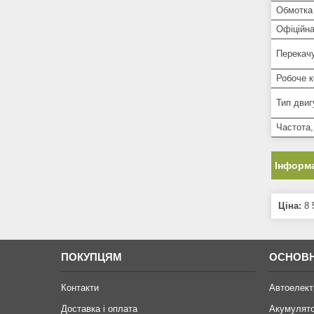
Обмотка 
Офіційна
Перекачу
Робоче 
Тип двиг
Частота,
Інформа
Ціна:
8 
ПОКУПЦЯМ
ОСНОВН
Контакти
Автоелект
Доставка і оплата
Акумулят