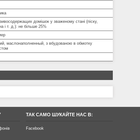
ника
зивосодержащих домішок у зваженому стані (піску,
а і т. д.): не більше 25%
мер
ий, маслонаполненный, з вбудованою в обмотку
стом
У
ТАК САМО ШУКАЙТЕ НАС В:
фонів
Facebook