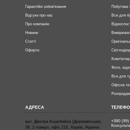
Гарантійні зобов'язання
Побутова 
Відгуки про нас
Все для б
Про компанію
Відеоспос
Новини
Вимірювал
Статті
Оригіналь
Оферта
Світлодіод
Комп'ютер
Фото, віде
Все для т
Офісна те
Розпродаж
+380 (99)
вул. Дмитра Коцюбайла (Державінська),
Консульта
38, 2 поверх, офіс 215, Харків, Україна