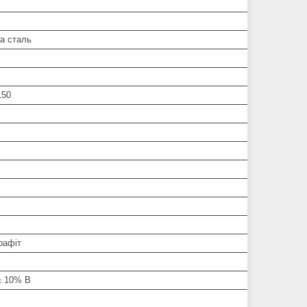
а сталь
150
рафіт
± 10% В