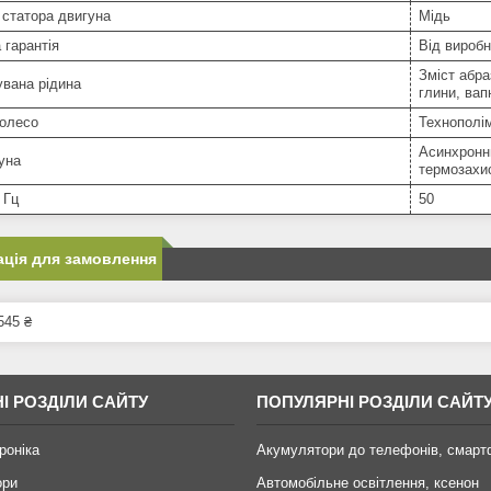
статора двигуна
Мідь
 гарантія
Від вироб
Зміст абра
вана рідина
глини, вапн
колесо
Технополі
Асинхронн
уна
термозахи
 Гц
50
ція для замовлення
545 ₴
І РОЗДІЛИ САЙТУ
ПОПУЛЯРНІ РОЗДІЛИ САЙТ
роніка
Акумулятори до телефонів, смарт
ори
Автомобільне освітлення, ксенон