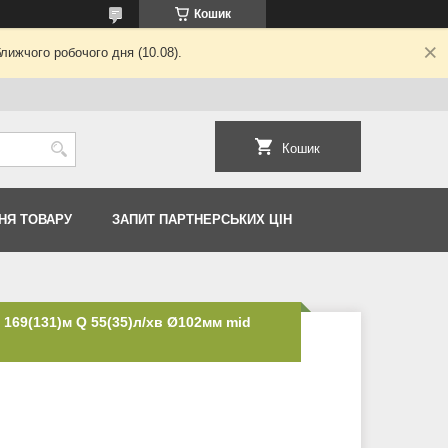
Кошик
лижчого робочого дня (10.08).
Кошик
НЯ ТОВАРУ
ЗАПИТ ПАРТНЕРСЬКИХ ЦІН
 169(131)м Q 55(35)л/хв Ø102мм mid