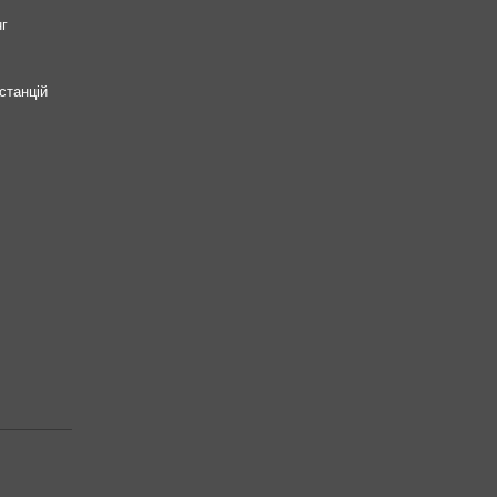
нг
станцій