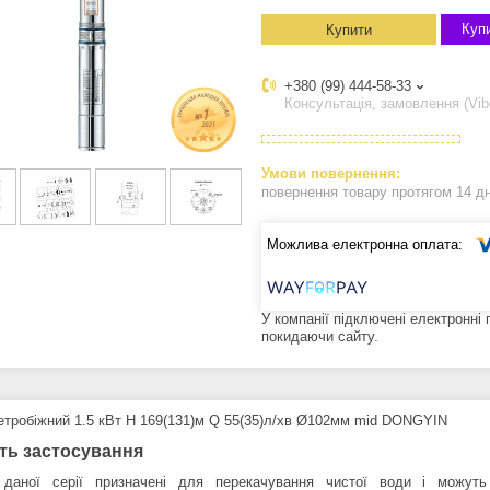
Купи
Купити
+380 (99) 444-58-33
Консультація, замовлення (Vib
повернення товару протягом 14 д
У компанії підключені електронні
покидаючи сайту.
етробiжний 1.5 кВт H 169(131)м Q 55(35)л/хв Ø102мм mid DONGYIN
ть застосування
даної серії призначені для перекачування чистої води і можуть