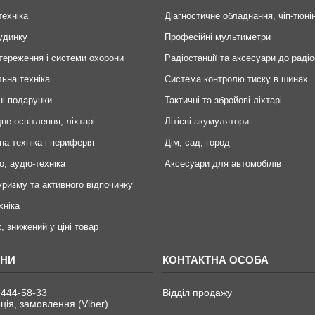
техніка
Діагностичне обладнання, чіп-тюні
удинку
Професійні мультиметри
тереження і системи охорони
Радіостанції та аксесуари до радіо
ьна техніка
Система контролю тиску в шинах
ні подарунки
Тактичні та збройові ліхтарі
не освітлення, ліхтарі
Літієві акумулятори
на техніка і периферія
Дім, сад, город
о, аудіо-техніка
Аксесуари для автомобілів
уризму та активного відпочинку
хніка
, знижений у ціні товар
 444-58-33
Відділ продажу
ція, замовлення (Viber)