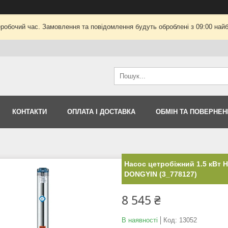
еробочий час. Замовлення та повідомлення будуть оброблені з 09:00 найб
КОНТАКТИ
ОПЛАТА І ДОСТАВКА
ОБМІН ТА ПОВЕРНЕН
Насос цетробiжний 1.5 кВт H
DONGYIN (3_778127)
8 545 ₴
В наявності
Код:
13052