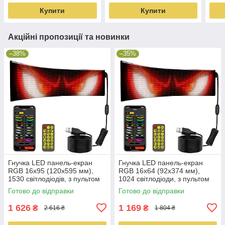
Купити
Купити
Акційні пропозиції та новинки
–38%
–35%
Гнучка LED панель-екран
Гнучка LED панель-екран
RGB 16x95 (120x595 мм),
RGB 16x64 (92x374 мм),
1530 світлодіодів, з пультом
1024 світлодіоди, з пультом
та USB
та USB
Готово до відправки
Готово до відправки
1 626
1 169
₴
₴
2 616 ₴
1 804 ₴