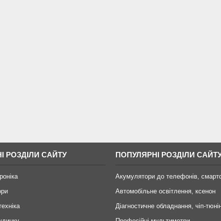
І РОЗДІЛИ САЙТУ
ПОПУЛЯРНІ РОЗДІЛИ САЙТ
роніка
Акумулятори до телефонів, смарт
ори
Автомобільне освітлення, ксенон
техніка
Діагностичне обладнання, чіп-тюні
удинку
Професійні мультиметри