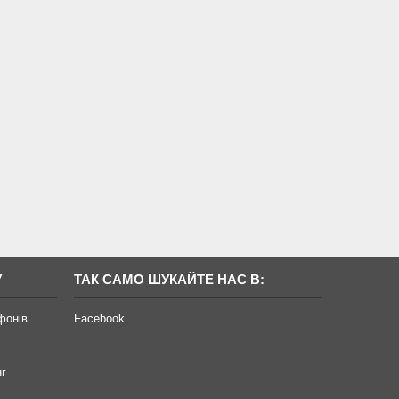
У
ТАК САМО ШУКАЙТЕ НАС В:
фонів
Facebook
нг