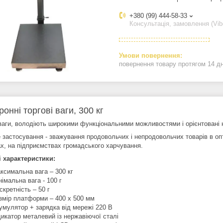
+380 (99) 444-58-33
Консультація, замовлення (Vib
повернення товару протягом 14 д
онні торгові ваги, 300 кг
 ваги, володіють широкими функціональними можливостями і орієнтовані 
 застосування - зважування продовольчих і непродовольчих товарів в опт
ах, на підприємствах громадського харчування.
і характеристики:
ксимальна вага – 300 кг
німальна вага - 100 г
скретність – 50 г
змір платформи – 400 х 500 мм
умулятор + зарядка від мережі 220 В
дикатор металевий із нержавіючої сталі