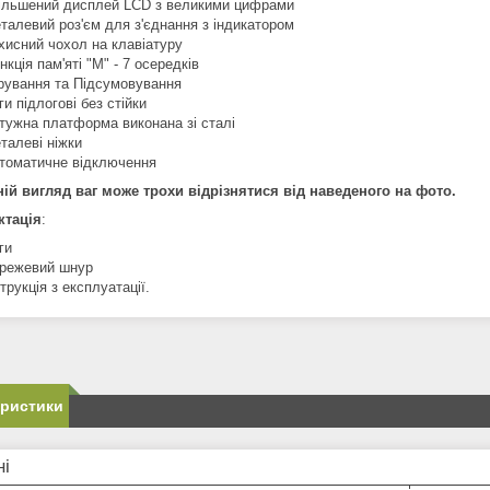
ільшений дисплей LCD з великими цифрами
талевий роз'єм для з'єднання з індикатором
хисний чохол на клавіатуру
нкція пам'яті "М" - 7 осередків
рування та Підсумовування
ги підлогові без стійки
тужна платформа виконана зі сталі
талеві ніжки
томатичне відключення
ій вигляд ваг може трохи відрізнятися від наведеного на фото.
ктація
:
ги
режевий шнур
струкція з експлуатації.
еристики
ні