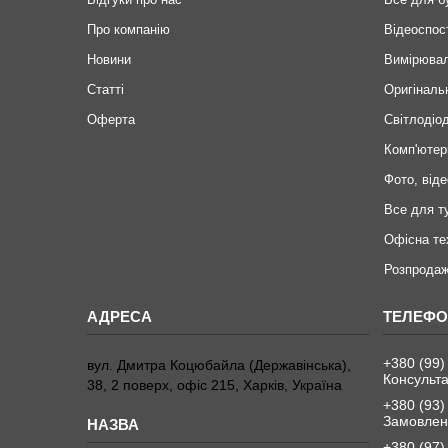
Про компанію
Відеоспос
Новини
Вимірювал
Статті
Оригіналь
Оферта
Світлодіод
Комп'ютер
Фото, віде
Все для т
Офісна те
Розпродаж
+380 (99)
вул. Дмитра Коцюбайла (Державінська),
Консульта
38, 2 поверх, офіс 215, Харків, Україна
+380 (93)
Замовленн
+380 (97)