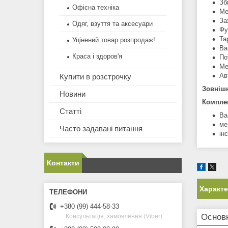
Зб
Офісна техніка
Ме
За
Одяг, взуття та аксесуари
Фу
Та
Уцінений товар розпродаж!
Ва
Краса і здоров'я
По
Ме
Ав
Купити в розстрочку
Зовнішн
Новини
Компле
Статті
Ва
ме
Часто задавані питання
ін
Контакти
Характ
+380 (99) 444-58-33
Основ
Консультація, замовлення (Viber)