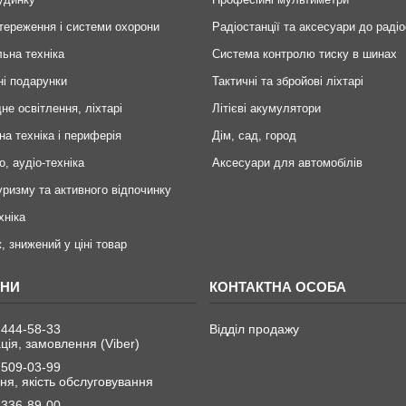
тереження і системи охорони
Радіостанції та аксесуари до радіо
ьна техніка
Система контролю тиску в шинах
ні подарунки
Тактичні та збройові ліхтарі
не освітлення, ліхтарі
Літієві акумулятори
на техніка і периферія
Дім, сад, город
о, аудіо-техніка
Аксесуари для автомобілів
уризму та активного відпочинку
хніка
, знижений у ціні товар
 444-58-33
Відділ продажу
ція, замовлення (Viber)
 509-03-99
я, якість обслуговування
 336-89-00