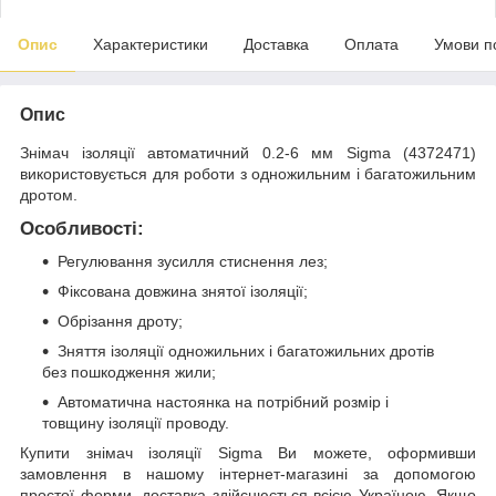
Опис
Характеристики
Доставка
Оплата
Умови п
Опис
Знімач ізоляції автоматичний 0.2-6 мм Sigma (4372471)
використовується для роботи з одножильним і багатожильним
дротом.
Особливості:
Регулювання зусилля стиснення лез;
Фіксована довжина знятої ізоляції;
Обрізання дроту;
Зняття ізоляції одножильних і багатожильних дротів
без пошкодження жили;
Автоматична настоянка на потрібний розмір і
товщину ізоляції проводу.
Купити знімач ізоляції Sigma Ви можете, оформивши
замовлення в нашому інтернет-магазині за допомогою
простої форми, доставка здійснюється всією Україною. Якщо