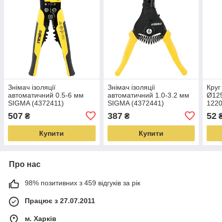
Знімач ізоляції
Знімач ізоляції
Круг
автоматичний 0.5-6 мм
автоматичний 1.0-3.2 мм
Ø125
SIGMA (4372411)
SIGMA (4372441)
1220
(193
507
387
52
₴
₴
Купити
Купити
Про нас
98% позитивних з 459 відгуків за рік
Працює з 27.07.2011
м. Харків