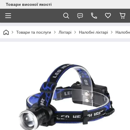
Товари високої якості
Товари та послуги
Ліхтарі
Налобні ліхтарі
Налобні