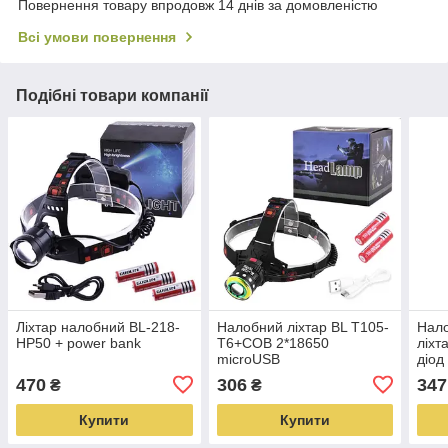
Повернення товару впродовж 14 днів за домовленістю
Всі умови повернення
Подібні товари компанії
Ліхтар налобний BL-218-
Налобний ліхтар BL T105-
Нал
HP50 + power bank
T6+COB 2*18650
ліх
microUSB
діод
470
306
347
₴
₴
Купити
Купити