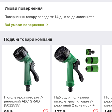
Умови повернення
Повернення товару впродовж 14 днів за домовленістю
Всі умови повернення
Подібні товари компанії
Пістолет-розпилювач 7-
Набір для поливання
Піст
режимний АВС GRAD
пістолет-розпилювач 7-
реж
(5012535)
режимний 2 конектори +
мета
адаптер на шланг 3/4"
(501
96
177
145
₴
₴