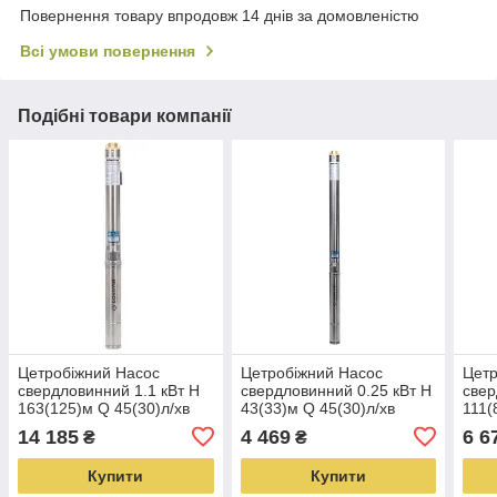
Повернення товару впродовж 14 днів за домовленістю
Всі умови повернення
Подібні товари компанії
Цетробiжний Насос
Цетробiжний Насос
Цетр
свердловинний 1.1 кВт H
свердловинний 0.25 кВт H
свер
163(125)м Q 45(30)л/хв
43(33)м Q 45(30)л/хв
111(
Ø80мм 70м кабелю
Ø80мм AQUATICA
Ø80
14 185
4 469
6 6
₴
₴
AQUATICA (DONGYIN)
(DONGYIN) (3_777101)
(DON
(3_777405)
Купити
Купити