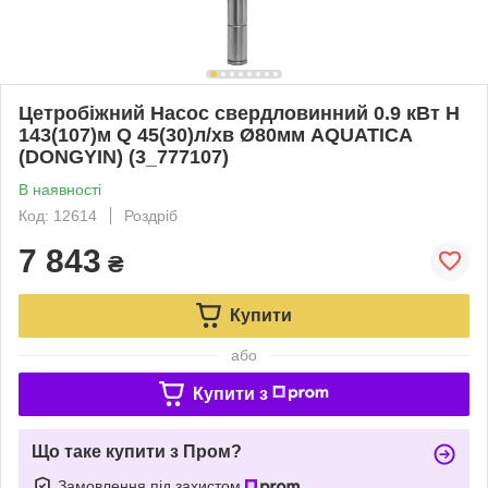
Цетробiжний Насос свердловинний 0.9 кВт H
143(107)м Q 45(30)л/хв Ø80мм AQUATICA
(DONGYIN) (3_777107)
В наявності
Код: 12614
Роздріб
7 843
₴
Купити
або
Купити з
Що таке купити з Пром?
Замовлення під захистом