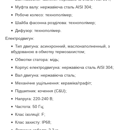
Муфта валу: нержавіюча сталь AISI 304;
Робоче колесо: технополімер;
Шайба фасонна розділова: технополімер;
Дифузор: технополімер.
Електродвигун:
Тип двигуна: асинхронний, маслонаполненный, з
вбудованою в обмотку термозахистом;
Обмотки статора: мідь;
Корпус електродвигуна: нержавіюча сталь AISI 304;
Вал двигуна: нержавіюча сталь;
Механічне ущільнення: кераміка/графіт;
Підшипник: кочення (C&U);
Напруга: 220-240 В;
Частота: 50 Гц;
Клас ізоляції: F;
Клас захисту: IP68;
Довжина кабеля: 2.2 м