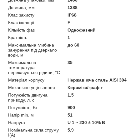
Довжина, мм
1388
Клас захисту
IP68
Клас ізоляції
F
Кількість фаз
Однофазний
Кратність
1
Максимальна глибина
до 60
занурення під дзеркало
води, м
Максимальна
35
температура
перекачується рідини, °C
Матеріал корпусу
Нержавіюча сталь AISI 304
Механічне ущільнення
Кераміка/графіт
Потужність двигуна
1.5
приводу, л. с.
Потужність, Вт
900
Напір min, м
51
Напруга
U 1 ~ 230 ± 10% В
Номінальна сила струму
5.9
I(А)