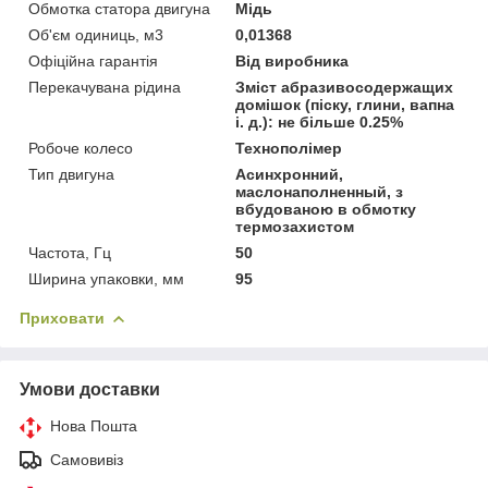
Обмотка статора двигуна
Мідь
Об'єм одиниць, м3
0,01368
Офіційна гарантія
Від виробника
Перекачувана рідина
Зміст абразивосодержащих
домішок (піску, глини, вапна
і. д.): не більше 0.25%
Робоче колесо
Технополімер
Тип двигуна
Асинхронний,
маслонаполненный, з
вбудованою в обмотку
термозахистом
Частота, Гц
50
Ширина упаковки, мм
95
Приховати
Умови доставки
Нова Пошта
Самовивіз