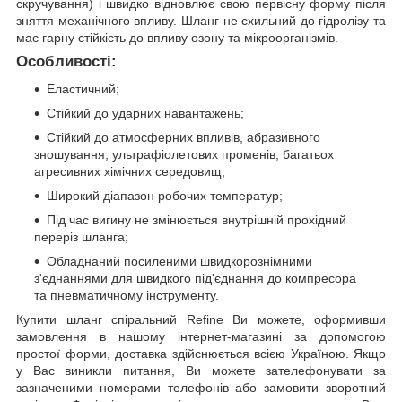
скручування) і швидко відновлює свою первісну форму після
зняття механічного впливу. Шланг не схильний до гідролізу та
має гарну стійкість до впливу озону та мікроорганізмів.
Особливості:
Еластичний;
Стійкий до ударних навантажень;
Стійкий до атмосферних впливів, абразивного
зношування, ультрафіолетових променів, багатьох
агресивних хімічних середовищ;
Широкий діапазон робочих температур;
Під час вигину не змінюється внутрішній прохідний
переріз шланга;
Обладнаний посиленими швидкорознімними
з'єднаннями для швидкого під'єднання до компресора
та пневматичному інструменту.
Купити шланг спіральний Refine Ви можете, оформивши
замовлення в нашому інтернет-магазині за допомогою
простої форми, доставка здійснюється всією Україною. Якщо
у Вас виникли питання, Ви можете зателефонувати за
зазначеними номерами телефонів або замовити зворотний