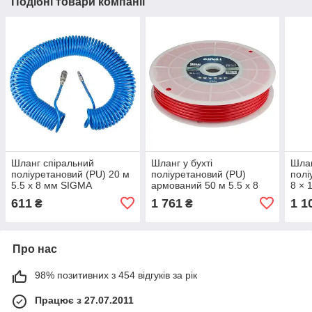
Подібні товари компанії
Шланг спіральний
Шланг у бухті
Шлан
поліуретановий (PU) 20 м
поліуретановий (PU)
полі
5.5 х 8 мм SIGMA
армований 50 м 5.5 х 8
8 × 
(7012041)
мм Refine (7013611)
(701
611
1 761
1 1
₴
₴
Про нас
98% позитивних з 454 відгуків за рік
Працює з 27.07.2011