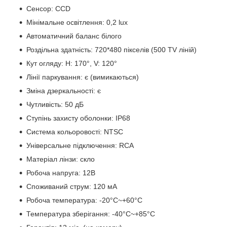
Сенсор: CCD
Мінімальне освітлення: 0,2 lux
Автоматичний баланс білого
Роздільна здатність: 720*480 пікселів (500 TV ліній)
Кут огляду: H: 170°, V: 120°
Лінії паркування: є (вимикаються)
Зміна дзеркальності: є
Чутливість: 50 дБ
Ступінь захисту оболонки: IP68
Система кольоровості: NTSC
Універсальне підключення: RCA
Матеріал лінзи: скло
Робоча напруга: 12В
Споживаний струм: 120 мА
Робоча температура: -20°С~+60°С
Температура зберігання: -40°С~+85°С