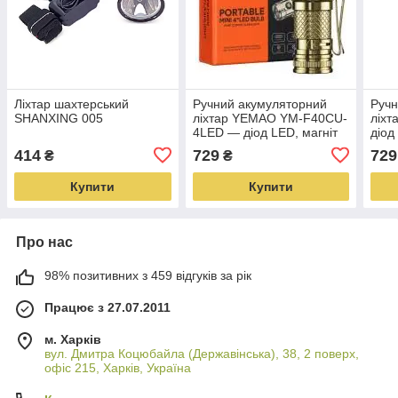
Ліхтар шахтерський
Ручний акумуляторний
Ручн
SHANXING 005
ліхтар YEMAO YM-F40CU-
ліх
4LED — діод LED, магніт
діод
414
729
729
₴
₴
Купити
Купити
Про нас
98% позитивних з 459 відгуків за рік
Працює з 27.07.2011
м. Харків
вул. Дмитра Коцюбайла (Державінська), 38, 2 поверх,
офіс 215, Харків, Україна