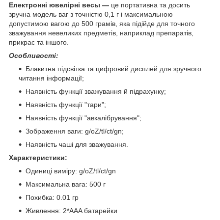
Електронні ювелірні
весы ―
це портативна та досить
зручна модель ваг з точністю 0,1 г і максимальною
допустимою вагою до 500 грамів, яка підійде для точного
зважування невеликих предметів, наприклад препаратів,
прикрас та іншого.
Особливості:
Блакитна підсвітка та цифровий дисплей для зручного
читання інформації;
Наявність функції зважування й підрахунку;
Наявність функції "тари";
Наявність функції "авкалібрування";
Зображення ваги:
g/oZ/tl/ct/gn;
Наявність чаші для зважування.
Характеристики:
Одиниці виміру: g/oZ/tl/ct/gn
Максимальна вага: 500 г
Похибка: 0.01 гр
Живлення: 2*AAA батарейки