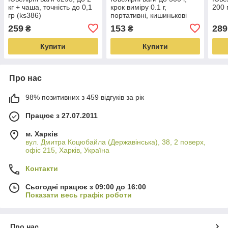
кг + чаша, точність до 0,1
крок виміру 0.1 г,
200 г
гр (ks386)
портативні, кишинькові
259
153
289
₴
₴
Купити
Купити
Про нас
98% позитивних з 459 відгуків за рік
Працює з 27.07.2011
м. Харків
вул. Дмитра Коцюбайла (Державінська), 38, 2 поверх,
офіс 215, Харків, Україна
Контакти
Сьогодні працює з 09:00 до 16:00
Показати весь графік роботи
Про нас