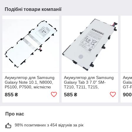
Подібні товари компанії
Акумулятор для Samsung
Акумулятор для Samsung
Акум
Galaxy Note 10.1, N8000,
Galaxy Tab 3 7.0" SM-
Gala
P5100, P7500, місткістю
T210, T211, T215,
GT-P
7000 mAh
оригінал, місткістю 4000
міст
855
585
900
₴
₴
mAh
Про нас
98% позитивних з 454 відгуків за рік