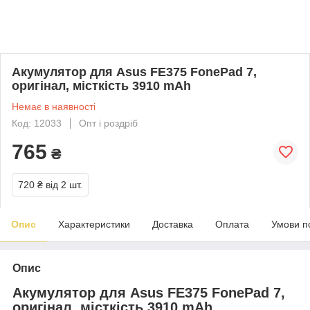
Акумулятор для Asus FE375 FonePad 7,
оригінал, місткість 3910 mAh
Немає в наявності
Код: 12033
Опт і роздріб
765
₴
720 ₴
від 2 шт.
Опис
Характеристики
Доставка
Оплата
Умови п
Опис
Акумулятор для Asus FE375 FonePad 7,
оригінал, місткість 3910 mAh