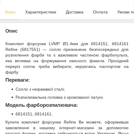
Опис
Характеристики
Доставка
Оплата
Умови п
Опис
Комплект форсунки LVMP Ø1.4мм для 6814151, 6814161
Refine (6817551) — сопло призначене безпосередньо для
розпилення фарби та є важливою частиною фарбопульта,
яка впливає на формування окисного факела. Прохідний
переріз сопла треба вибирати, керуючись паспортом на
фарбу.
Переваги:
Сопло з неіржавкої сталі;
Розпилювальна головка з хромованої латуні.
Модель фарборозпилювача:
6814151; 6814161.
Купити комплект форсунки Refine Ви можете, оформивши
замовлення в нашому інтернет-магазині за допомогою
простої форми, доставка здійснюється всією Україною. Якщо