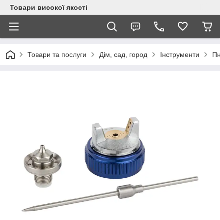
Товари високої якості
Товари та послуги
Дім, сад, город
Інструменти
Пн