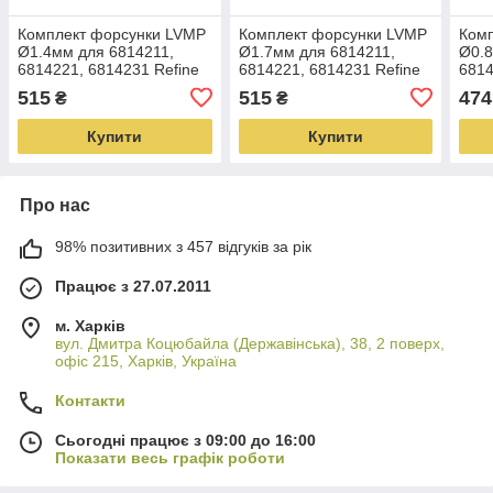
Комплект форсунки LVMP
Комплект форсунки LVMP
Ком
Ø1.4мм для 6814211,
Ø1.7мм для 6814211,
Ø0.8
6814221, 6814231 Refine
6814221, 6814231 Refine
6814
(6817741)
(6817751)
515
515
474
₴
₴
Купити
Купити
Про нас
98% позитивних з 457 відгуків за рік
Працює з 27.07.2011
м. Харків
вул. Дмитра Коцюбайла (Державінська), 38, 2 поверх,
офіс 215, Харків, Україна
Контакти
Сьогодні працює з 09:00 до 16:00
Показати весь графік роботи