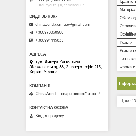
Кратніст
Консультація, замовлення
Матеріа
Об'єм од
chinaworld.com.ua@gmail.com
Особлив
+380973368900
Офіційна
+380994445833
Розмір
Розмір к
Тип нако
вул. Дмитра Коцюбайла
(Державінська), 38, 2 поверх, офіс 215,
Форма с
Харків, Україна
Інформа
ChinaWorld - товари високої якості!
Ціна:
10
Відділ продажу