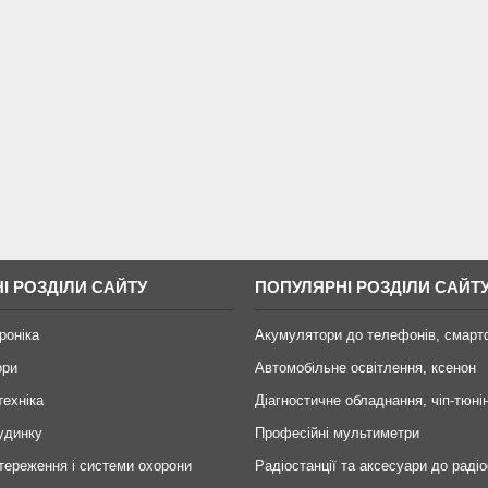
І РОЗДІЛИ САЙТУ
ПОПУЛЯРНІ РОЗДІЛИ САЙТ
роніка
Акумулятори до телефонів, смарт
ори
Автомобільне освітлення, ксенон
техніка
Діагностичне обладнання, чіп-тюні
удинку
Професійні мультиметри
тереження і системи охорони
Радіостанції та аксесуари до радіо