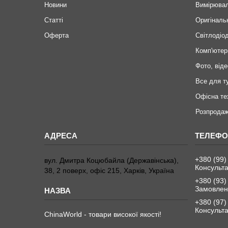
Новини
Вимірювал
Статті
Оригіналь
Оферта
Світлодіод
Комп'ютер
Фото, віде
Все для т
Офісна те
Розпродаж
+380 (99)
вул. Дмитра Коцюбайла (Державінська),
Консульта
38, 2 поверх, офіс 215, Харків, Україна
+380 (93)
Замовленн
+380 (97)
Консульта
ChinaWorld - товари високої якості!