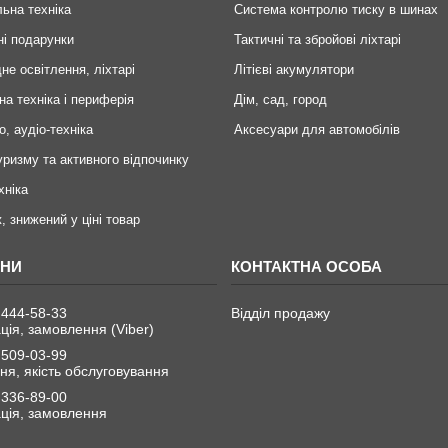
ьна техніка
Система контролю тиску в шинах
ні подарунки
Тактичні та збройові ліхтарі
не освітлення, ліхтарі
Літієві акумулятори
на техніка і периферія
Дім, сад, город
о, аудіо-техніка
Аксесуари для автомобілів
уризму та активного відпочинку
хніка
, знижений у ціні товар
 444-58-33
Відділ продажу
ція, замовлення (Viber)
 509-03-99
я, якість обслуговування
 336-89-00
ція, замовлення