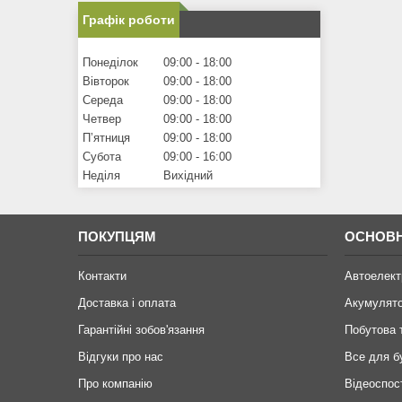
Графік роботи
Понеділок
09:00
18:00
Вівторок
09:00
18:00
Середа
09:00
18:00
Четвер
09:00
18:00
Пʼятниця
09:00
18:00
Субота
09:00
16:00
Неділя
Вихідний
ПОКУПЦЯМ
ОСНОВН
Контакти
Автоелект
Доставка і оплата
Акумулят
Гарантійні зобов'язання
Побутова 
Відгуки про нас
Все для б
Про компанію
Відеоспос