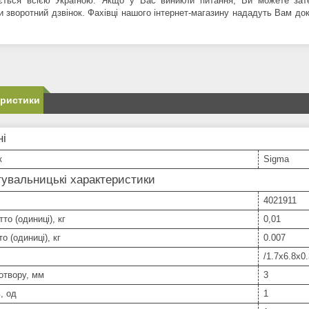
ється всією Україною. Якщо у Вас виникли питання, Ви можете за
и зворотний дзвінок. Фахівці нашого інтернет-магазину нададуть Вам д
еристики
ні
к
Sigma
увальницькі характеристики
4021911
то (одиниці), кг
0,01
о (одиниці), кг
0.007
/1.7x6.8x0.
отвору, мм
3
, од
1