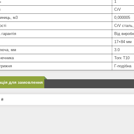
ь
1
л
CrV
иниць, м3
0,000005
ості
CrV сталь,
 гарантія
Від вироб
17×84 мм
люча, мм
3.0
нечника
Torx T10
трижня
Г-подібна
ція для замовлення
 ₴