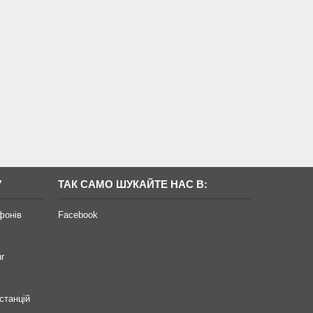
У
ТАК САМО ШУКАЙТЕ НАС В:
фонів
Facebook
нг
станцій