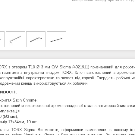
RX з отвором T10 Ø 3 мм CrV Sigma (4021911) призначений для роботи
з гвинтами з внутрішнім гніздом TORX. Ключ виготовлений із хромо-ван
експлуатаційні характеристики та захист від корозії. Твердість робочо
подовжений кінець використовується як робочий.
ивості:
криття Satin Chrome;
готовлений із високоякісної хромо-ванадієвої сталі з антикорозійним зах
мплектація
0 (Ø3 мм);
змір 17х84мм, 10 шт.
ключ TORX Sigma Ви можете, оформивши замовлення в нашому інтер