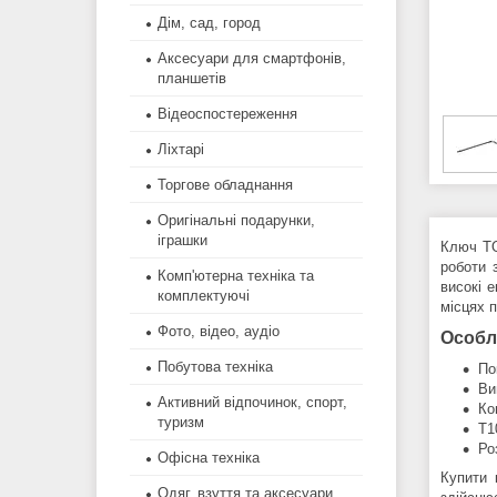
Дім, сад, город
Аксесуари для смартфонів,
планшетів
Відеоспостереження
Ліхтарі
Торгове обладнання
Оригінальні подарунки,
іграшки
Ключ TO
роботи 
Комп'ютерна техніка та
високі 
комплектуючі
місцях 
Фото, відео, аудіо
Особл
Побутова техніка
По
Ви
Активний відпочинок, спорт,
Ко
туризм
Т1
Ро
Офісна техніка
Купити 
Одяг, взуття та аксесуари