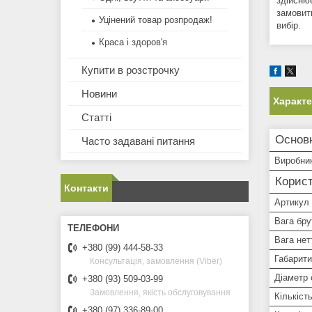
здійсню
замовит
Уцінений товар розпродаж!
вибір.
Краса і здоров'я
Купити в розстрочку
Новини
Характ
Статті
Основ
Часто задавані питання
Виробни
Корист
Контакти
Артикул
Вага брут
Вага нетт
+380 (99) 444-58-33
Габарити
Консультація, замовлення (Viber)
Діаметр 
+380 (93) 509-03-99
Замовлення, якість обслуговування
Кількість
+380 (97) 336-89-00