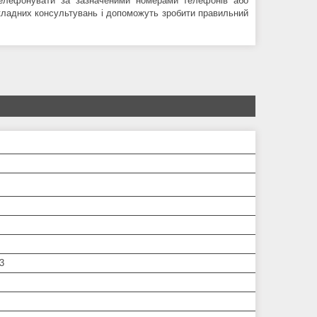
телефонувати за зазначеними номерами телефонів або
окладних консультувань і допоможуть зробити правильний
3