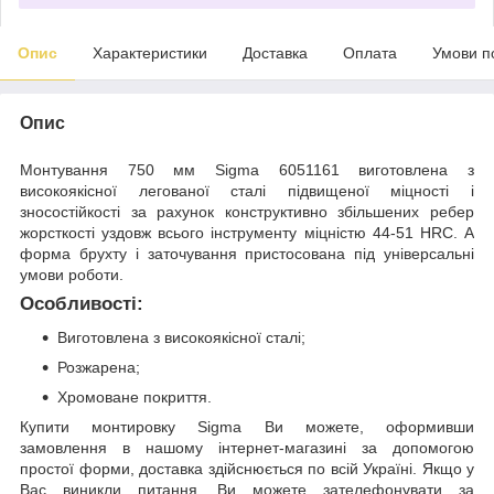
Опис
Характеристики
Доставка
Оплата
Умови п
Опис
Монтування 750 мм Sigma 6051161 виготовлена з
високоякісної легованої сталі підвищеної міцності і
зносостійкості за рахунок конструктивно збільшених ребер
жорсткості уздовж всього інструменту міцністю 44-51 HRC. А
форма брухту і заточування пристосована під універсальні
умови роботи.
Особливості:
Виготовлена з високоякісної сталі;
Розжарена;
Хромоване покриття.
Купити монтировку Sigma Ви можете, оформивши
замовлення в нашому інтернет-магазині за допомогою
простої форми, доставка здійснюється по всій Україні. Якщо у
Вас виникли питання, Ви можете зателефонувати за