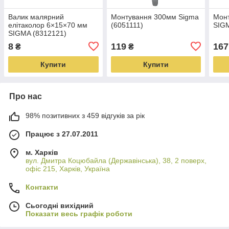
Валик малярний
Монтування 300мм Sigma
Монт
елітаколор 6×15×70 мм
(6051111)
SIGM
SIGMA (8312121)
8
119
167
₴
₴
Купити
Купити
Про нас
98% позитивних з 459 відгуків за рік
Працює з 27.07.2011
м. Харків
вул. Дмитра Коцюбайла (Державінська), 38, 2 поверх,
офіс 215, Харків, Україна
Контакти
Сьогодні вихідний
Показати весь графік роботи