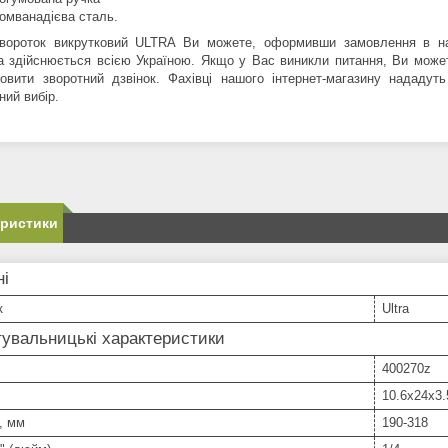
омванадієва сталь.
вороток викрутковий ULTRA Ви можете, оформивши замовлення в на
а здійснюється всією Україною. Якщо у Вас виникли питання, Ви мож
овити зворотний дзвінок. Фахівці нашого інтернет-магазину нададу
ний вибір.
еристики
ні
к
Ultra
увальницькі характеристики
400270z
10.6x24x3.
, мм
190-318