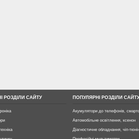
І РОЗДІЛИ САЙТУ
ПОПУЛЯРНІ РОЗДІЛИ САЙТ
роніка
Акумулятори до телефонів, смарт
ори
Автомобільне освітлення, ксенон
техніка
Діагностичне обладнання, чіп-тюні
удинку
Професійні мультиметри