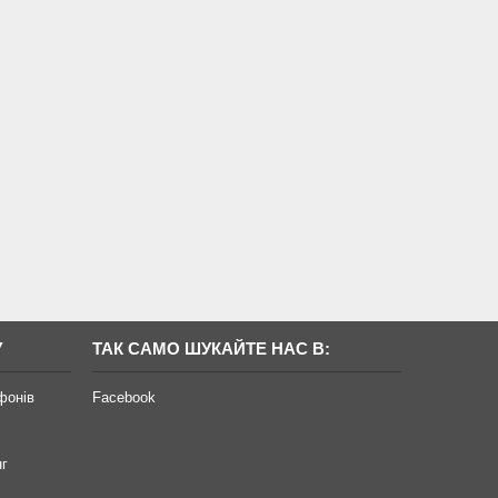
У
ТАК САМО ШУКАЙТЕ НАС В:
фонів
Facebook
нг