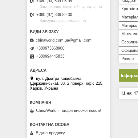
Квадрат 
+380 (93) 509-03-99
Замовлення, якість обслуговування
Кратніст
+380 (97) 336-89-00
Матеріа
Консультація, замовлення
Матеріал
Мінімаль
chinaworld.com.ua@gmail.com
Особлив
+380973368900
Офіційна
+380994445833
Розмір
Інформа
вул. Дмитра Коцюбайла
(Державінська), 38, 2 поверх, офіс 215,
Харків, Україна
Ціна:
47
ChinaWorld - товари високої якості!
Відділ продажу