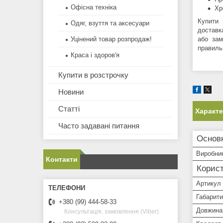
Офісна техніка
Хр
Купити 
Одяг, взуття та аксесуари
доставк
або зам
Уцінений товар розпродаж!
правиль
Краса і здоров'я
Купити в розстрочку
Новини
Статті
Характ
Часто задавані питання
Основ
Виробни
Контакти
Корист
Артикул
Габарити
+380 (99) 444-58-33
Довжина
Консультація, замовлення (Viber)