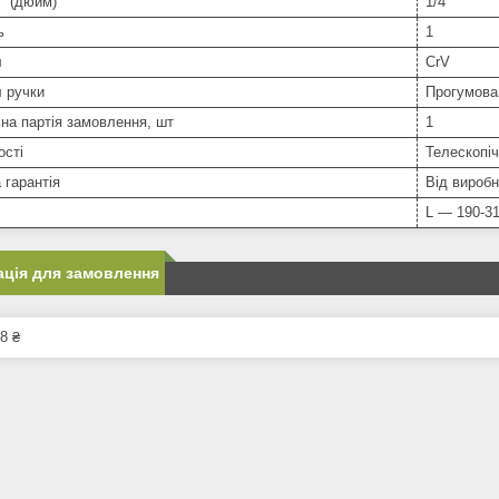
" (дюйм)
1/4
ь
1
л
CrV
 ручки
Прогумова
на партія замовлення, шт
1
ості
Телескопіч
 гарантія
Від вироб
L — 190-3
ція для замовлення
8 ₴