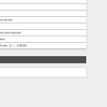
на ручка
на конструкція
ника
18 мм, Q — 1/4&94;