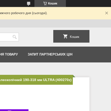
Кошик
жчого робочого дня (сьогодні).
Кошик
НЯ ТОВАРУ
ЗАПИТ ПАРТНЕРСЬКИХ ЦІН
елескопічний 190-318 мм ULTRA (400270z)