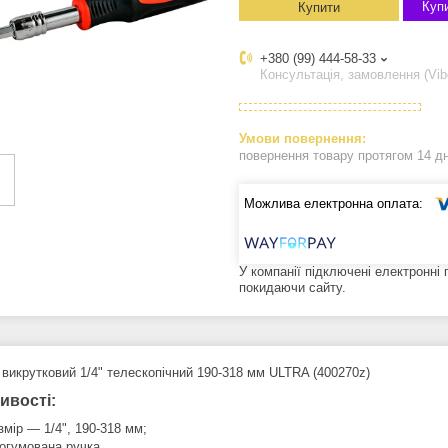
Купи
Купити
+380 (99) 444-58-33
Консультація, замовлення (Vib
повернення товару протягом 14 д
У компанії підключені електронні
покидаючи сайту.
 викрутковий 1/4" телескопічний 190-318 мм ULTRA (400270z)
ивості:
змір — 1/4", 190-318 мм;
огумована ручка