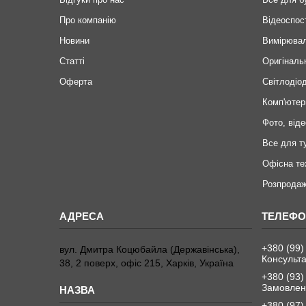
Про компанію
Відеоспос
Новини
Вимірювал
Статті
Оригіналь
Оферта
Світлодіод
Комп'ютер
Фото, віде
Все для т
Офісна те
Розпродаж
+380 (99)
вул. Дмитра Коцюбайла (Державінська),
Консульта
38, 2 поверх, офіс 215, Харків, Україна
+380 (93)
Замовленн
+380 (97)