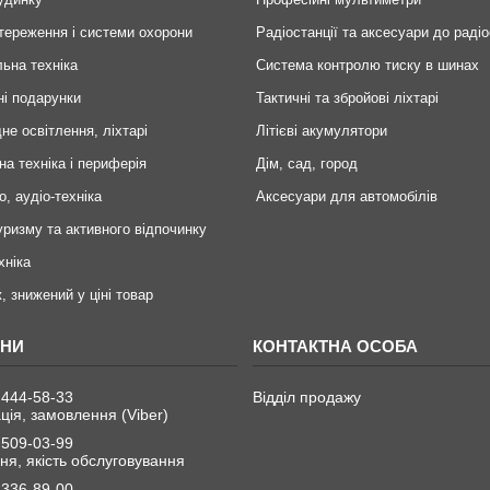
тереження і системи охорони
Радіостанції та аксесуари до радіо
ьна техніка
Система контролю тиску в шинах
ні подарунки
Тактичні та збройові ліхтарі
не освітлення, ліхтарі
Літієві акумулятори
на техніка і периферія
Дім, сад, город
о, аудіо-техніка
Аксесуари для автомобілів
уризму та активного відпочинку
хніка
, знижений у ціні товар
 444-58-33
Відділ продажу
ція, замовлення (Viber)
 509-03-99
я, якість обслуговування
 336-89-00