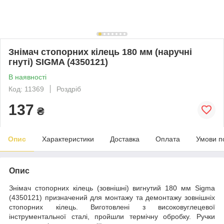
Знімач стопорних кілець 180 мм (наручні
гнуті) SIGMA (4350121)
В наявності
Код: 11369
Роздріб
137
₴
Опис
Характеристики
Доставка
Оплата
Умови п
Опис
Знімач стопорних кілець (зовнішні) вигнутий 180 мм Sigma
(4350121) призначений для монтажу та демонтажу зовнішніх
стопорних кілець. Виготовлені з високовуглецевої
інструментальної сталі, пройшли термічну обробку. Ручки