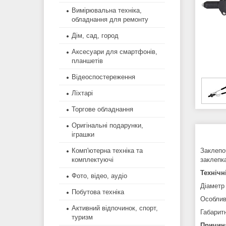
Вимірювальна техніка,
обладнання для ремонту
Дім, сад, город
Аксесуари для смартфонів,
планшетів
Відеоспостереження
Ліхтарі
Торгове обладнання
Оригінальні подарунки,
іграшки
Комп'ютерна техніка та
Заклепо
комплектуючі
заклепк
Технічн
Фото, відео, аудіо
Діаметр 
Побутова техніка
Особлив
Активний відпочинок, спорт,
Габарит
туризм
Причина