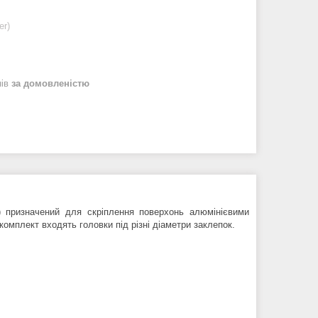
er)
нів
за домовленістю
 призначений для скріплення поверхонь алюмінієвими
омплект входять головки під різні діаметри заклепок.