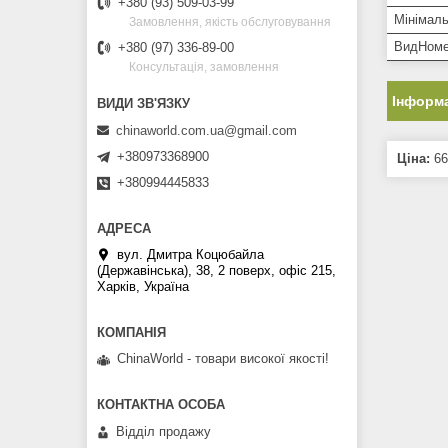
+380 (93) 509-03-99
Мінімаль
Замовлення, якість обслуговування
ВидНоме
+380 (97) 336-89-00
Консультація, замовлення
Інформа
chinaworld.com.ua@gmail.com
+380973368900
Ціна:
66
+380994445833
вул. Дмитра Коцюбайла
(Державінська), 38, 2 поверх, офіс 215,
Харків, Україна
ChinaWorld - товари високої якості!
Відділ продажу