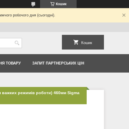
Кошик
жчого робочого дня (сьогодні).
Кошик
НЯ ТОВАРУ
ЗАПИТ ПАРТНЕРСЬКИХ ЦІН
я важких режимів роботи) 460мм Sigma