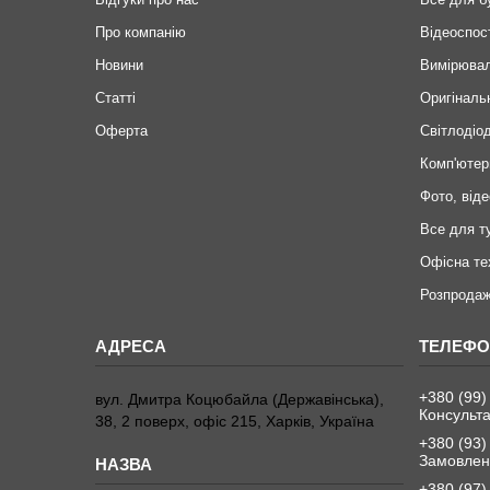
Про компанію
Відеоспос
Новини
Вимірювал
Статті
Оригіналь
Оферта
Світлодіод
Комп'ютер
Фото, віде
Все для т
Офісна те
Розпродаж
+380 (99)
вул. Дмитра Коцюбайла (Державінська),
Консульта
38, 2 поверх, офіс 215, Харків, Україна
+380 (93)
Замовленн
+380 (97)