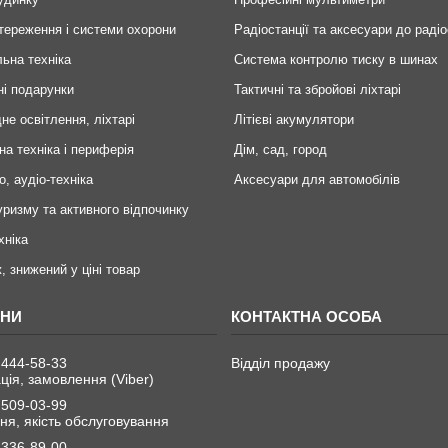
тереження і системи охорони
Радіостанції та аксесуари до радіо
ьна техніка
Система контролю тиску в шинах
ні подарунки
Тактичні та збройові ліхтарі
не освітлення, ліхтарі
Літієві акумулятори
на техніка і периферія
Дім, сад, город
о, аудіо-техніка
Аксесуари для автомобілів
уризму та активного відпочинку
хніка
, знижений у ціні товар
 444-58-33
Відділ продажу
ція, замовлення (Viber)
 509-03-99
я, якість обслуговування
 336-89-00