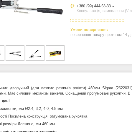
+380 (99) 444-58-33
Консультація, замовлення (Vib
повернення товару протягом 14 д
чник дворучний (для важких режимів роботи) 460мм Sigma (2622031)
ами. Має силовий механізм важеля. Оснащений прогумовані рукоятки. В к
і дані
заклепки, мм Ø2.4, 3.2, 4.0, 4.8 мм
ості Посилена конструкція, обгумована рукоятка
ні розміри Довжина, мм 460 мм
 уцінки: розпродаж залишків