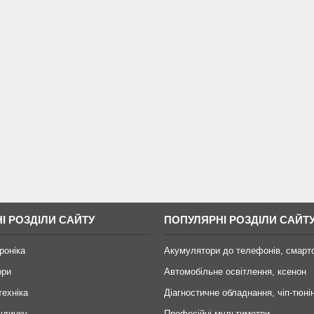
І РОЗДІЛИ САЙТУ
ПОПУЛЯРНІ РОЗДІЛИ САЙТ
роніка
Акумулятори до телефонів, смарт
ори
Автомобільне освітлення, ксенон
техніка
Діагностичне обладнання, чіп-тюні
удинку
Професійні мультиметри