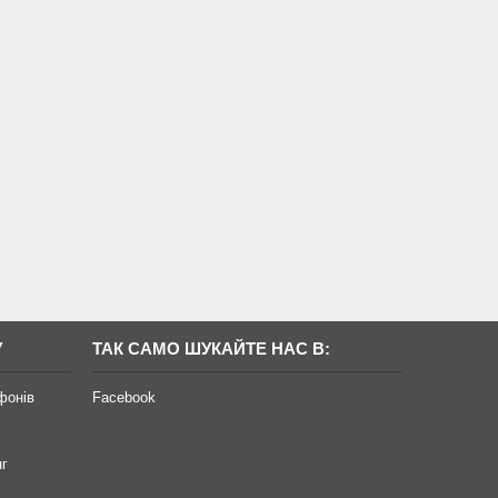
У
ТАК САМО ШУКАЙТЕ НАС В:
фонів
Facebook
нг