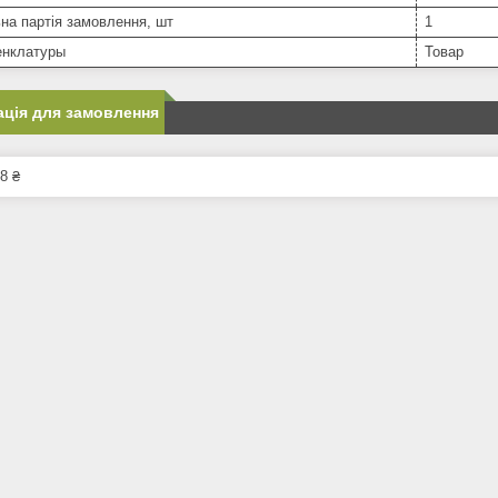
на партія замовлення, шт
1
нклатуры
Товар
ція для замовлення
8 ₴