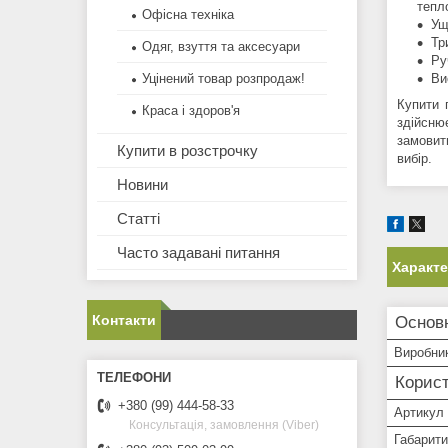
тепл
Офісна техніка
Ущ
Тр
Одяг, взуття та аксесуари
Ру
Уцінений товар розпродаж!
Ви
Купити 
Краса і здоров'я
здійсню
замовит
Купити в розстрочку
вибір.
Новини
Статті
Часто задавані питання
Характ
Контакти
Основ
Виробни
Корист
+380 (99) 444-58-33
Артикул
Консультація, замовлення (Viber)
Габарити