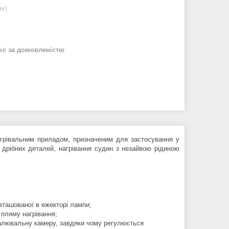
er)
нів
за домовленістю
агрівальним приладом, призначеним для застосування у
 дрібних деталей, нагрівання судин з незайвою рідиною
озташованої в ежекторі лампи;
пляму нагрівання;
палювальну камеру, завдяки чому регулюється