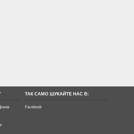
У
ТАК САМО ШУКАЙТЕ НАС В:
фонів
Facebook
нг