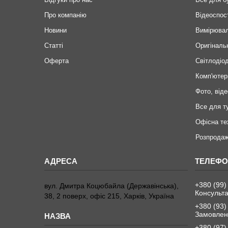
Про компанію
Відеоспос
Новини
Вимірювал
Статті
Оригіналь
Оферта
Світлодіод
Комп'ютер
Фото, віде
Все для т
Офісна те
Розпродаж
+380 (99)
вул. Дмитра Коцюбайла (Державінська),
Консульта
38, 2 поверх, офіс 215, Харків, Україна
+380 (93)
Замовленн
+380 (97)