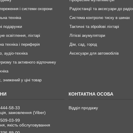
тереження і системи охорони
Радіостанції та аксесуари до радіо
ьна техніка
Система контролю тиску в шинах
ні подарунки
Тактичні та збройові ліхтарі
не освітлення, ліхтарі
Літієві акумулятори
на техніка і периферія
Дім, сад, город
о, аудіо-техніка
Аксесуари для автомобілів
уризму та активного відпочинку
хніка
, знижений у ціні товар
 444-58-33
Відділ продажу
ція, замовлення (Viber)
 509-03-99
я, якість обслуговування
 336-89-00