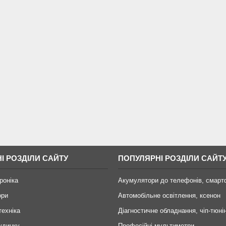
І РОЗДІЛИ САЙТУ
ПОПУЛЯРНІ РОЗДІЛИ САЙТ
роніка
Акумулятори до телефонів, смарт
ори
Автомобільне освітлення, ксенон
техніка
Діагностичне обладнання, чіп-тюні
удинку
Професійні мультиметри