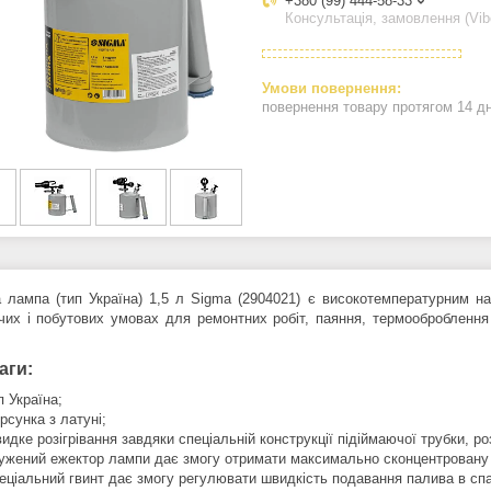
+380 (99) 444-58-33
Консультація, замовлення (Vib
повернення товару протягом 14 д
 лампа (тип Україна) 1,5 л Sigma (2904021) є високотемпературним н
чих і побутових умовах для ремонтних робіт, паяння, термооброблення
аги:
п Україна;
рсунка з латуні;
идке розігрівання завдяки спеціальній конструкції підіймаючої трубки, р
ужений ежектор лампи дає змогу отримати максимально сконцентровану 
еціальний гвинт дає змогу регулювати швидкість подавання палива в с