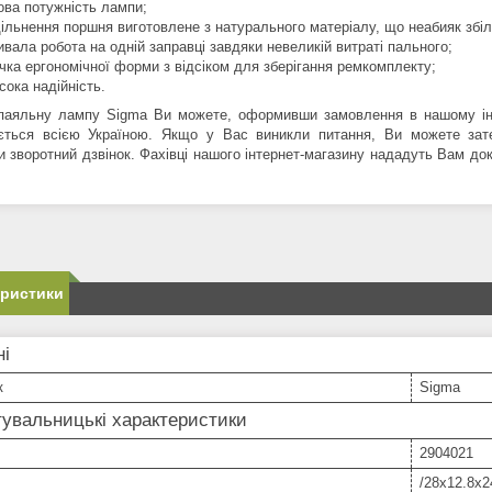
ова потужність лампи;
ільнення поршня виготовлене з натурального матеріалу, що неабияк збіл
ивала робота на одній заправці завдяки невеликій витраті пального;
чка ергономічної форми з відсіком для зберігання ремкомплекту;
сока надійність.
паяльну лампу Sigma Ви можете, оформивши замовлення в нашому інт
ється всією Україною. Якщо у Вас виникли питання, Ви можете за
и зворотний дзвінок. Фахівці нашого інтернет-магазину нададуть Вам д
еристики
ні
к
Sigma
увальницькі характеристики
2904021
/28x12.8x2