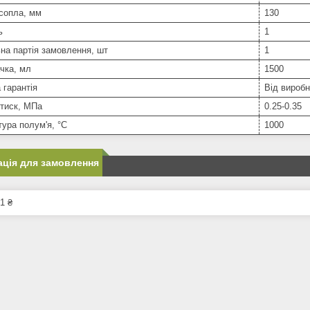
сопла, мм
130
ь
1
на партія замовлення, шт
1
чка, мл
1500
 гарантія
Від вироб
 тиск, МПа
0.25-0.35
ура полум'я, °C
1000
ція для замовлення
1 ₴