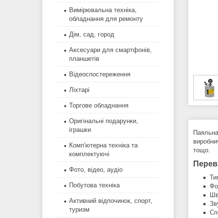
Вимірювальна техніка,
обладнання для ремонту
Дім, сад, город
Аксесуари для смартфонів,
планшетів
Відеоспостереження
Ліхтарі
Торгове обладнання
Оригінальні подарунки,
іграшки
Паяльна
виробни
Комп'ютерна техніка та
тощо.
комплектуючі
Перев
Фото, відео, аудіо
Ти
Побутова техніка
Фо
Шв
Активний відпочинок, спорт,
Зв
туризм
Сп