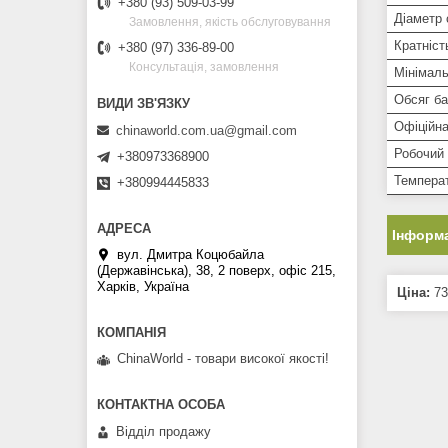
+380 (93) 509-03-99
Діаметр 
Замовлення, якість обслуговування
Кратніст
+380 (97) 336-89-00
Консультація, замовлення
Мінімаль
Обсяг ба
Офіційна
chinaworld.com.ua@gmail.com
Робочий
+380973368900
Температ
+380994445833
Інформа
вул. Дмитра Коцюбайла
(Державінська), 38, 2 поверх, офіс 215,
Харків, Україна
Ціна:
73
ChinaWorld - товари високої якості!
Відділ продажу