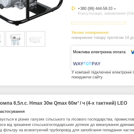
+380 (99) 444-58-33
Консультація, замовлення (Vib
повернення товару протягом 14 д
У компанії підключені електронні
покидаючи сайту.
мпа 6,5л.с. Hmax 30м Qmax 60м³ / ч (4-х тактний) LEO
застосування
ується в різних галузях сільського та лісового господарства, промислов
цеси від зрошення сільськогосподарських ділянок до викачування дренажн
ці фільтру на всмоктуючий трубопровід для запобігання попадання части