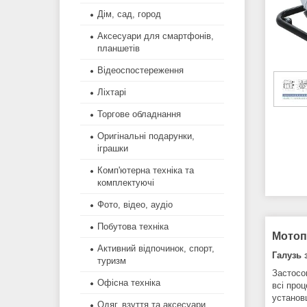
Дім, сад, город
Аксесуари для смартфонів,
планшетів
Відеоспостереження
Ліхтарі
Торгове обладнання
Оригінальні подарунки,
іграшки
Комп'ютерна техніка та
комплектуючі
Фото, відео, аудіо
Побутова техніка
Мотопо
Активний відпочинок, спорт,
Галузь 
туризм
Застосов
Офісна техніка
всі про
установ
Одяг, взуття та аксесуари