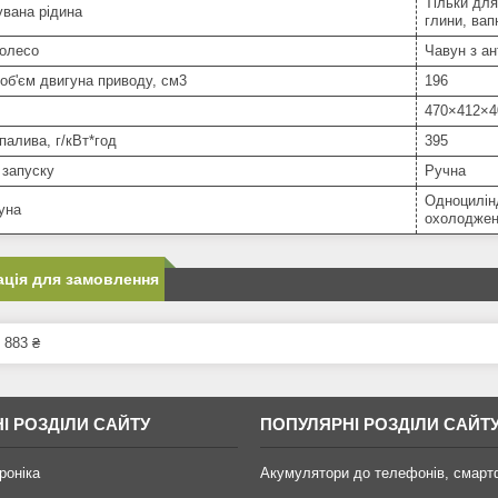
Тільки для
вана рідина
глини, вапн
колесо
Чавун з а
об'єм двигуна приводу, см3
196
470×412×4
палива, г/кВт*год
395
 запуску
Ручна
Одноцилінд
уна
охолодже
ція для замовлення
 883 ₴
І РОЗДІЛИ САЙТУ
ПОПУЛЯРНІ РОЗДІЛИ САЙТ
роніка
Акумулятори до телефонів, смарт