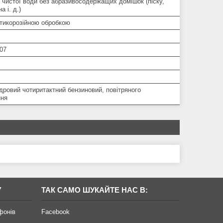
 чистої води без абразивосодержащих домішок (піску,
а і. д.)
нтикорозійною обробкою
07
ровий чотиритактний бензиновий, повітряного
ння
У
ТАК САМО ШУКАЙТЕ НАС В:
фонів
Facebook