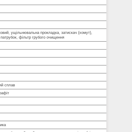
овий, ущільнювальна прокладка, затискач (хомут),
 патрубок, фільтр грубого очищення
ий сплав
рафіт
ника