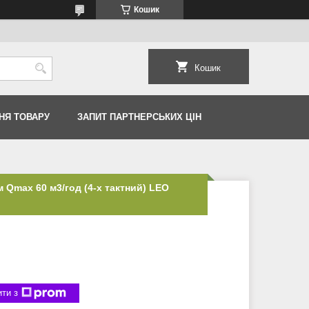
Кошик
Кошик
НЯ ТОВАРУ
ЗАПИТ ПАРТНЕРСЬКИХ ЦІН
м Qmax 60 м3/год (4-х тактний) LEO
ти з