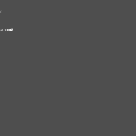
нг
станцій