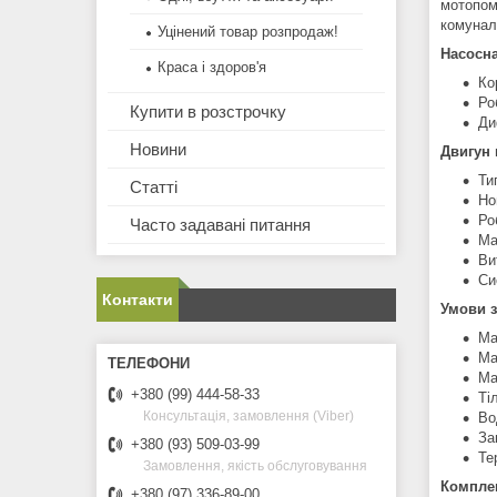
мотопомп
комунал
Уцінений товар розпродаж!
Насосна
Краса і здоров'я
Ко
Ро
Купити в розстрочку
Ди
Новини
Двигун 
Ти
Статті
Но
Ро
Часто задавані питання
Ма
Ви
Си
Контакти
Умови з
Ма
Ма
Ма
+380 (99) 444-58-33
Ті
Консультація, замовлення (Viber)
Во
За
+380 (93) 509-03-99
Те
Замовлення, якість обслуговування
Комплек
+380 (97) 336-89-00