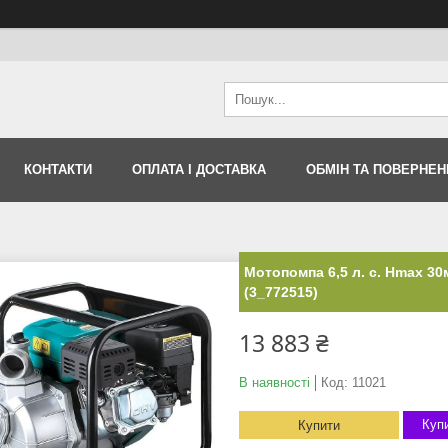
КОНТАКТИ
ОПЛАТА І ДОСТАВКА
ОБМІН ТА ПОВЕРНЕН
Мотопомпа 6,5 л. с. Hmax 30
(3_772515)
13 883 ₴
В наявності
Код:
11021
Купи
Купити