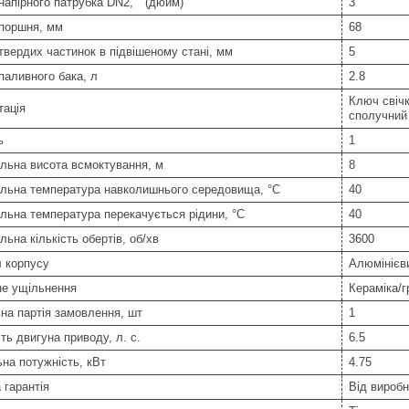
напірного патрубка DN2, " (дюйм)
3
 поршня, мм
68
твердих частинок в підвішеному стані, мм
5
паливного бака, л
2.8
Ключ свічк
тація
сполучний
ь
1
льна висота всмоктування, м
8
льна температура навколишнього середовища, °C
40
ьна температура перекачується рідини, °C
40
ьна кількість обертів, об/хв
3600
 корпусу
Алюмінієв
не ущільнення
Кераміка/г
на партія замовлення, шт
1
ть двигуна приводу, л. с.
6.5
на потужність, кВт
4.75
 гарантія
Від вироб