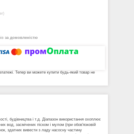
er)
нів
за домовленістю
 платежі. Тепер ви можете купити будь-який товар не
ості, будівництва і т.д. Діапазон використання охоплює
их вод, засмічених піском і мулом (при обов'язковій
нок, здатних вивести з ладу насосну частину