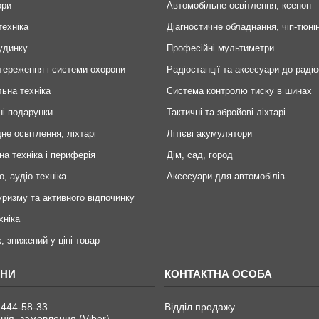
ори
Автомобільне освітлення, ксенон
техніка
Діагностичне обладнання, чіп-тюні
удинку
Професійні мультиметри
тереження і системи охорони
Радіостанції та аксесуари до радіо
ьна техніка
Система контролю тиску в шинах
ні подарунки
Тактичні та збройові ліхтарі
не освітлення, ліхтарі
Літієві акумулятори
на техніка і периферія
Дім, сад, город
о, аудіо-техніка
Аксесуари для автомобілів
уризму та активного відпочинку
хніка
, знижений у ціні товар
 444-58-33
Відділ продажу
ція, замовлення (Viber)