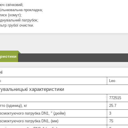
юч свічковий;
ільнювальна прокладка;
тиск (хомут);
єднувальний патрубок;
льтр грубої очистки.
еристики
ні
к
Leo
увальницькі характеристики
772515
то (одиниці), кг
25.7
всмоктуючого патрубка DN1, " (дюйм)
3
всмоктуючого патрубка DN1, (мм)
75