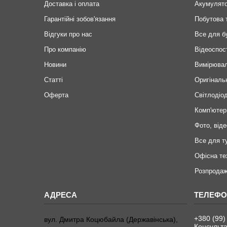
Доставка і оплата
Акумулят
Гарантійні зобов'язання
Побутова 
Відгуки про нас
Все для б
Про компанію
Відеоспос
Новини
Вимірювал
Статті
Оригіналь
Оферта
Світлодіод
Комп'ютер
Фото, віде
Все для т
Офісна те
Розпродаж
+380 (99)
вул. Дмитра Коцюбайла (Державінська),
Консульта