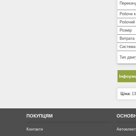
Перекачу
Робоче 
Робочий 
Розмір
Витрата 
Система
Тип двиг
Інформа
Ціна:
13
ПОКУПЦЯМ
ОСНОВН
Контакти
Автоелект