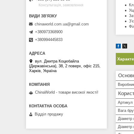
Кл
Консультація, замовлення
Ущ
За
З'
chinaworld.com.ua@gmail.com
Фі
+380973368900
+380994445833
Характ
вул. Дмитра Коцюбайла
(Державінська), 38, 2 поверх, офіс 215,
Харків, Україна
Основ
Виробни
ChinaWorld - товари високої якості!
Корист
Артикул
Вага брут
Відділ продажу
Діаметр 
Діаметр 