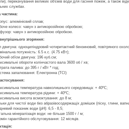
и), перекачування великих об'ємів води для гасіння пожеж, а також відк
ьних службах.
 частина:
рпус: алюмінієвий сплав;
боче колесо: чавун з антикорозійною обробкою;
фузор: чавун з антикорозійною обробкою.
внутрішнього згоряння:
п двигуна: одноциліндровий чотиритактний бензиновий, повітряного охол
мінальна потужність: 6.5 к.с. (4.75 кВт);
бочий об'єм двигуна: 196 куб.см;
ксимальні обороти колінчастого вала 3600 об / хв;
трата палива: до 395 г / кВт * год;
стема запалювання: Електронна (TCI)
астосування:
ксимальна температура навколишнього середовища: + 40ºC;
ксимальна температура рідини: + 40ºC;
ксимальна висота всмоктування: до 8 м;
льки для чистої води без абразівосодержащіх домішок (піску, глини, вапна 
дневий показник води (рН): 6,5 - 8,5;
гальна мінералізація води: не більше 1500 г / м;
рмін гарантійного обслуговування: 12 місяців.
тація: