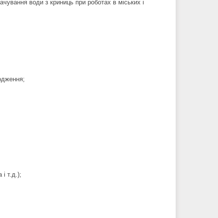
ачування води з криниць при роботах в міських і
одження;
і т.д.);