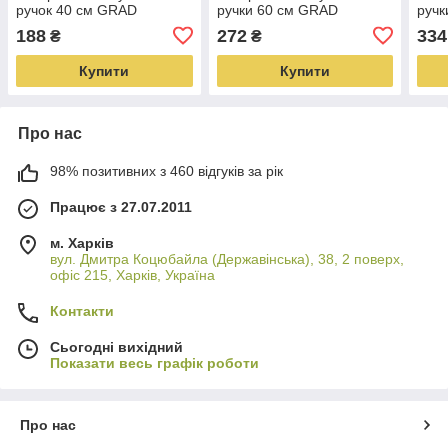
ручок 40 см GRAD
ручки 60 см GRAD
ручк
(3718515)
(3718525)
(371
188
272
334
₴
₴
Купити
Купити
Про нас
98% позитивних з 460 відгуків за рік
Працює з 27.07.2011
м. Харків
вул. Дмитра Коцюбайла (Державінська), 38, 2 поверх,
офіс 215, Харків, Україна
Контакти
Сьогодні вихідний
Показати весь графік роботи
Про нас