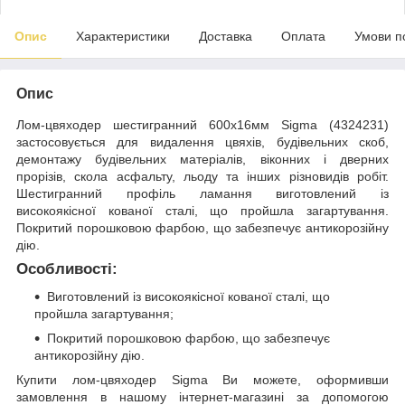
Опис
Характеристики
Доставка
Оплата
Умови п
Опис
Лом-цвяходер шестигранний 600х16мм Sigma (4324231)
застосовується для видалення цвяхів, будівельних скоб,
демонтажу будівельних матеріалів, віконних і дверних
прорізів, скола асфальту, льоду та інших різновидів робіт.
Шестигранний профіль ламання виготовлений із
високоякісної кованої сталі, що пройшла загартування.
Покритий порошковою фарбою, що забезпечує антикорозійну
дію.
Особливості:
Виготовлений із високоякісної кованої сталі, що
пройшла загартування;
Покритий порошковою фарбою, що забезпечує
антикорозійну дію.
Купити лом-цвяходер Sigma Ви можете, оформивши
замовлення в нашому інтернет-магазині за допомогою