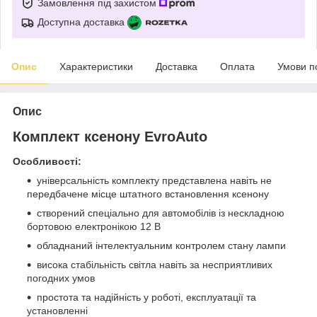
Замовлення під захистом
Доступна доставка
Опис
Характеристики
Доставка
Оплата
Умови п
Опис
Комплект ксенону EvroAuto
Особливості:
універсальність комплекту представлена навіть не
передбачене місце штатного встановлення ксенону
створений спеціально для автомобілів із нескладною
бортовою електронікою 12 В
обладнаний інтелектуальним контролем стану лампи
висока стабільність світла навіть за несприятливих
погодних умов
простота та надійність у роботі, експлуатації та
установленні