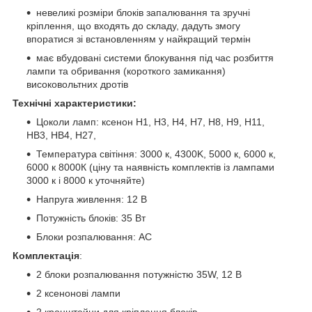
невеликі розміри блоків запалювання та зручні
кріплення, що входять до складу, дадуть змогу
впоратися зі встановленням у найкращий термін
має вбудовані системи блокування під час розбиття
лампи та обривання (короткого замикання)
високовольтних дротів
Технічні характеристики:
Цоколи ламп: ксенон H1, H3, Н4, H7, Н8, Н9, H11,
HB3, HB4, H27,
Температура світіння: 3000 к, 4300K, 5000 к, 6000 к,
6000 к 8000К (ціну та наявність комплектів із лампами
3000 к і 8000 к уточняйте)
Напруга живлення: 12 В
Потужність блоків: 35 Bт
Блоки розпалювання: AC
Комплектація
:
2 блоки розпалювання потужністю 35W, 12 В
2 ксенонові лампи