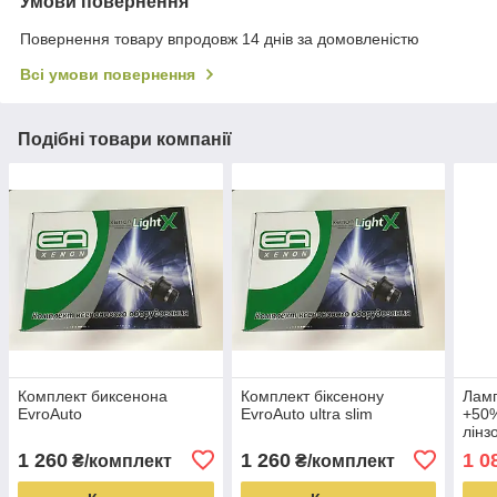
Умови повернення
Повернення товару впродовж 14 днів за домовленістю
Всі умови повернення
Подібні товари компанії
Комплект биксенона
Комплект біксенону
Лам
EvroAuto
EvroAuto ultra slim
+50
лінз
3900
1 260
1 260
1 0
₴/комплект
₴/комплект