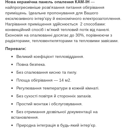
Нова керамічна панель опалення КАМ-ІН
—
найпрогресивніше розв'язання питання обігрівання
приміщень. Ідеальне пропонування для Вашого
ексклюзивного інтер'єру й економічного електрозатоплення.
Нагрівання приміщення здійснюється 2 способами:
конвекційний спосіб і м'який тепловий потік від панелі.
Економія на опалюванні досягає до 30%, порівнюючи з
радіаторами, тепловентиляторами та тепловими завісами.
Переваги:
Великий коефіцієнт тепловіддання.
Повна безпека.
Без спалювання кисню та пилу.
Площа обігрівання — 14 м2.
Регулювання температури в кожній кімнаті.
Без сухості повітря й сторонніх запахів.
Простий монтаж і обслуговування.
Без отримання дозвільної документації на
встановлення.
Природна інтеграція в будь-який інтер'єр.