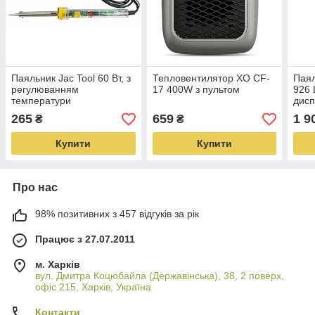
Паяльник Jac Tool 60 Вт, з
Тепловентилятор XO CF-
Паял
регулюванням
17 400W з пультом
926 
температури
дисп
°C),
265
659
1 9
₴
₴
900
Купити
Купити
Про нас
98% позитивних з 457 відгуків за рік
Працює з 27.07.2011
м. Харків
вул. Дмитра Коцюбайла (Державінська), 38, 2 поверх,
офіс 215, Харків, Україна
Контакти