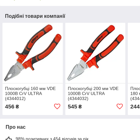
Подібні товари компанії
Плоскогубці 160 мм VDE
Плоскогубці 200 мм VDE
Плос
1000В CrV ULTRA
1000В CrV ULTRA
180
(4344012)
(4344032)
(434
456
545
244
₴
₴
Про нас
98% позитивних з 454 відгуків за рік