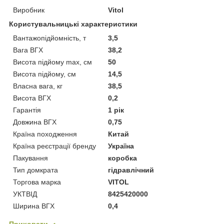
Виробник
Vitol
Користувальницькі характеристики
Вантажопідйомність, т
3,5
Вага ВГХ
38,2
Висота підйому max, см
50
Висота підйому, см
14,5
Власна вага, кг
38,5
Висота ВГХ
0,2
Гарантія
1 рік
Довжина ВГХ
0,75
Країна походження
Китай
Країна реєстрації бренду
Україна
Пакування
коробка
Тип домкрата
гідравлічний
Торгова марка
VITOL
УКТВІД
8425420000
Ширина ВГХ
0,4
Приховати