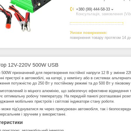
+380 (99) 444-58-33
Консультація, замовлення (Vib
повернення товару протягом 14 д
тор 12V-220V 500W USB
р 500W призначений для перетворення постійної напруги 12 В у змінне 22
ні пристрої в автомобілі, на катері, у кемпінгу або в системах альтерна
ження потужністю до 250 Вт у постійному режимі та до 500 Вт у піковому
виготовлений із міцного алюмінію, що забезпечує ефективне відведення
ує оптимальну робочу температуру. На передній панелі розташовані розе
джання мобільних пристроїв і світлові індикатори стану роботи.
р може під'єднуватися як через прикурювач автомобіля, так і безпосеред
версальним і зручним у використанні.
теристики
п пристрою: автомобільний інвертор