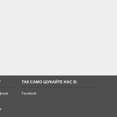
У
ТАК САМО ШУКАЙТЕ НАС В:
фонів
Facebook
нг