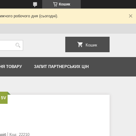
Кошик
жчого робочого дня (сьогодні).
Кошик
НЯ ТОВАРУ
ЗАПИТ ПАРТНЕРСЬКИХ ЦІН
 5V
дріб
Код:
22210