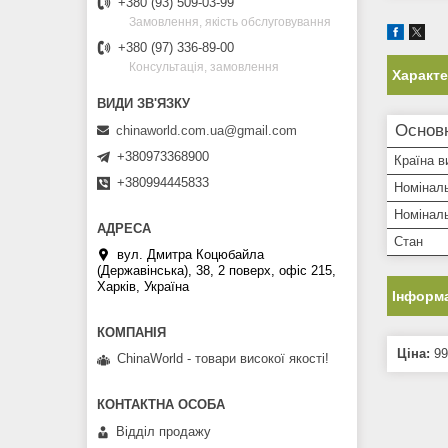
+380 (93) 509-03-99
Замовлення, якість обслуговування
+380 (97) 336-89-00
Консультація, замовлення
Характ
Основн
chinaworld.com.ua@gmail.com
+380973368900
Країна в
+380994445833
Номіналь
Номіналь
Стан
вул. Дмитра Коцюбайла
(Державінська), 38, 2 поверх, офіс 215,
Харків, Україна
Інформа
Ціна:
99
ChinaWorld - товари високої якості!
Відділ продажу