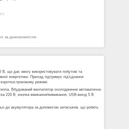
er)
нів
за домовленістю
0 В, що дає змогу використовувати побутові та
тивної енергетики. Прилад підтримує під'єднання
 короткостроковому режимі.
 тепла. Вбудований вентилятор охолодження автоматично
тка 220 В, кнопка вмикання/вимикання, USB-вихід 5 В
ньо до акумулятора за допомогою затискачів, що робить