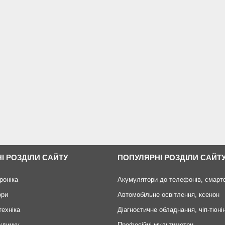
І РОЗДІЛИ САЙТУ
ПОПУЛЯРНІ РОЗДІЛИ САЙТ
роніка
Акумулятори до телефонів, смарт
ори
Автомобільне освітлення, ксенон
техніка
Діагностичне обладнання, чіп-тюні
удинку
Професійні мультиметри