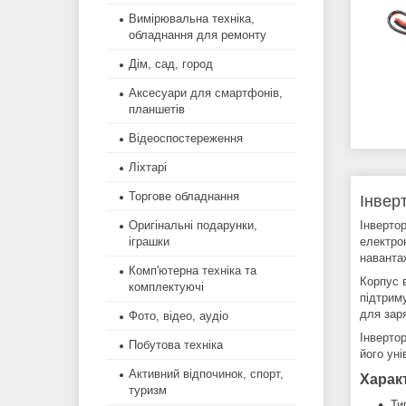
Вимірювальна техніка,
обладнання для ремонту
Дім, сад, город
Аксесуари для смартфонів,
планшетів
Відеоспостереження
Ліхтарі
Торгове обладнання
Інвер
Інверто
Оригінальні подарунки,
електрон
іграшки
наванта
Комп'ютерна техніка та
Корпус 
комплектуючі
підтрим
для заря
Фото, відео, аудіо
Інверто
Побутова техніка
його уні
Активний відпочинок, спорт,
Харак
туризм
Ти