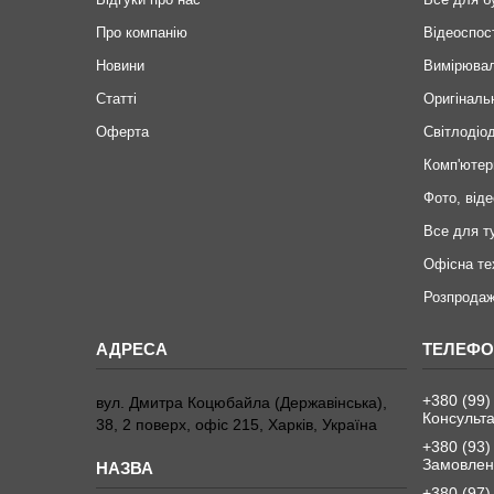
Про компанію
Відеоспос
Новини
Вимірювал
Статті
Оригіналь
Оферта
Світлодіод
Комп'ютер
Фото, віде
Все для т
Офісна те
Розпродаж
+380 (99)
вул. Дмитра Коцюбайла (Державінська),
Консульта
38, 2 поверх, офіс 215, Харків, Україна
+380 (93)
Замовленн
+380 (97)