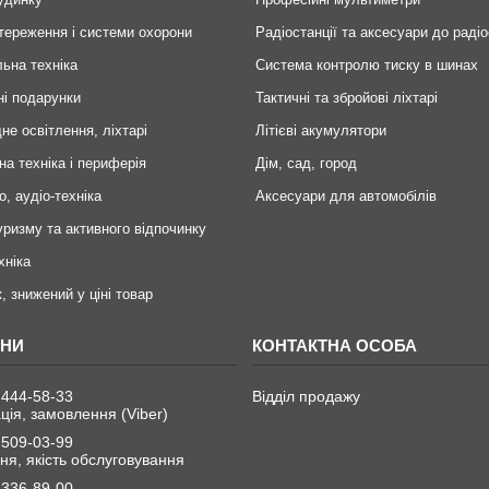
тереження і системи охорони
Радіостанції та аксесуари до радіо
ьна техніка
Система контролю тиску в шинах
ні подарунки
Тактичні та збройові ліхтарі
не освітлення, ліхтарі
Літієві акумулятори
на техніка і периферія
Дім, сад, город
о, аудіо-техніка
Аксесуари для автомобілів
уризму та активного відпочинку
хніка
, знижений у ціні товар
 444-58-33
Відділ продажу
ція, замовлення (Viber)
 509-03-99
я, якість обслуговування
 336-89-00