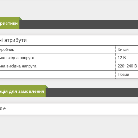
еристики
і атрибути
иробник
Китай
на вхідна напруга
12 В
на вихідна напруга
220~240 В
Новий
ція для замовлення
0 ₴