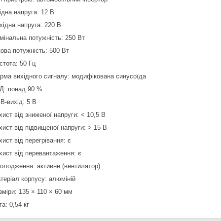
ідна напруга: 12 В
хідна напруга: 220 В
мінальна потужність: 250 Вт
кова потужність: 500 Вт
стота: 50 Гц
рма вихідного сигналу: модифікована синусоїда
Д: понад 90 %
B-вихід: 5 В
хист від зниженої напруги: < 10,5 В
хист від підвищеної напруги: > 15 В
хист від перегрівання: є
хист від перевантаження: є
олодження: активне (вентилятор)
теріал корпусу: алюміній
зміри: 135 × 110 × 60 мм
га: 0,54 кг