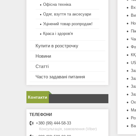
Офісна техніка
Вх
Одяг, взуття та аксесуари
Ви
Но
Уцінений товар розпродаж!
Пі
Краса і здоров'я
Ча
Купити в розстрочку
Фо
КК
Новини
US
Статті
За
Часто задавані питання
За
За
За
Контакти
Ох
Ма
Ро
+380 (99) 444-58-33
Ва
Консультація, замовлення (Viber)