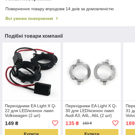
Повернення товару впродовж 14 днів за домовленістю
Всі умови повернення
Подібні товари компанії
Перехідники EA Light X Q-
Перехідники EA Light X Q-
Пере
22 для LED/ксенон ламп
30 для LED/ксенон ламп
31 д
Volkswagen (2 шт)
Audi A3, A4L, A6L (2 шт)
Volv
149
135
189
₴
₴
160 ₴
Купити
Купити