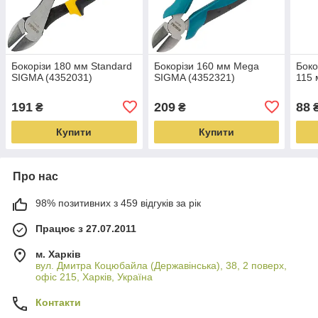
Бокорізи 180 мм Standard
Бокорізи 160 мм Mega
Боко
SIGMA (4352031)
SIGMA (4352321)
115 
191
209
88
₴
₴
Купити
Купити
Про нас
98% позитивних з 459 відгуків за рік
Працює з 27.07.2011
м. Харків
вул. Дмитра Коцюбайла (Державінська), 38, 2 поверх,
офіс 215, Харків, Україна
Контакти